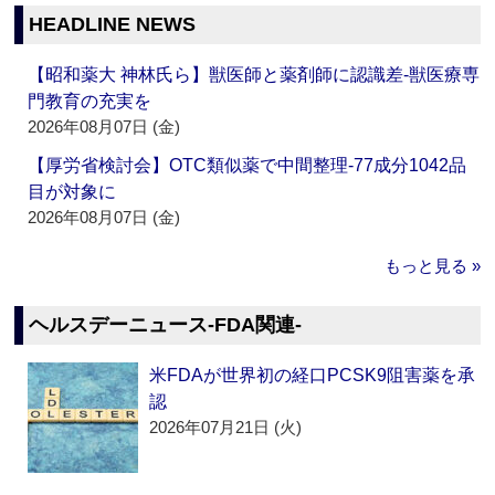
HEADLINE NEWS
【昭和薬大 神林氏ら】獣医師と薬剤師に認識差‐獣医療専
門教育の充実を
2026年08月07日 (金)
【厚労省検討会】OTC類似薬で中間整理‐77成分1042品
目が対象に
2026年08月07日 (金)
もっと見る »
ヘルスデーニュース‐FDA関連‐
米FDAが世界初の経口PCSK9阻害薬を承
認
2026年07月21日 (火)