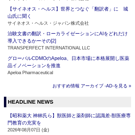
【サイネオス・ヘルス】世界とつなぐ「翻訳者」に 城
山氏に聞く
サイネオス・ヘルス・ジャパン株式会社
治験文書の翻訳・ローカライゼーションにAIをどれだけ
導入できるかーその[2]
TRANSPERFECT INTERNATIONAL LLC
グローバルCDMOのApeloa、日本市場に本格展開し医薬
品イノベーションを推進
Apeloa Pharmaceutical
おすすめ情報 アーカイブ ‐AD‐を見る »
HEADLINE NEWS
【昭和薬大 神林氏ら】獣医師と薬剤師に認識差‐獣医療専
門教育の充実を
2026年08月07日 (金)