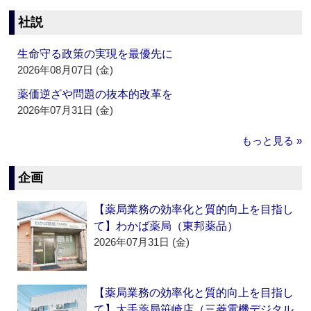
社説
生命守る政策の実現を最優先に
2026年08月07日 (金)
薬価逆ざや問題の抜本的改革を
2026年07月31日 (金)
もっと見る »
企画
【薬局業務の効率化と質的向上を目指し
て】わかば薬局（東邦薬品）
2026年07月31日 (金)
【薬局業務の効率化と質的向上を目指し
て】大手薬局笹崎店（三菱電機デジタル