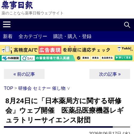
薬のことなら薬事日報ウェブサイト
新着
全カテゴリー
購読・購入・登録
« 前の記事
次の記事 »
TOP
>
研修会 セミナー 催し物
∨
8月24日に「日本薬局方に関する研修
会」ウェブ開催 医薬品医療機器レギ
ュラトリーサイエンス財団
2026年06月17日 (水)