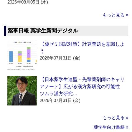
2026年08月05日 (水)
もっと見る »
薬事日報 薬学生新聞デジタル
【薬ゼミ国試対策】計算問題を意識しよ
う
2026年07月31日 (金)
【日本薬学生連盟・先輩薬剤師のキャリ
アノート】広がる漢方薬研究の可能性
ツムラ漢方研究…
2026年07月31日 (金)
もっと見る »
薬学生向け書籍 »