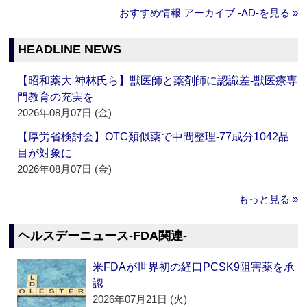
おすすめ情報 アーカイブ ‐AD‐を見る »
HEADLINE NEWS
【昭和薬大 神林氏ら】獣医師と薬剤師に認識差‐獣医療専
門教育の充実を
2026年08月07日 (金)
【厚労省検討会】OTC類似薬で中間整理‐77成分1042品
目が対象に
2026年08月07日 (金)
もっと見る »
ヘルスデーニュース‐FDA関連‐
米FDAが世界初の経口PCSK9阻害薬を承
認
2026年07月21日 (火)