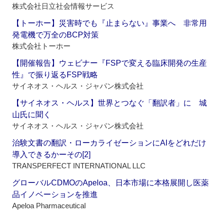
株式会社日立社会情報サービス
【トーホー】災害時でも『止まらない』事業へ 非常用
発電機で万全のBCP対策
株式会社トーホー
【開催報告】ウェビナー『FSPで変える臨床開発の生産
性』で振り返るFSP戦略
サイネオス・ヘルス・ジャパン株式会社
【サイネオス・ヘルス】世界とつなぐ「翻訳者」に 城
山氏に聞く
サイネオス・ヘルス・ジャパン株式会社
治験文書の翻訳・ローカライゼーションにAIをどれだけ
導入できるかーその[2]
TRANSPERFECT INTERNATIONAL LLC
グローバルCDMOのApeloa、日本市場に本格展開し医薬
品イノベーションを推進
Apeloa Pharmaceutical