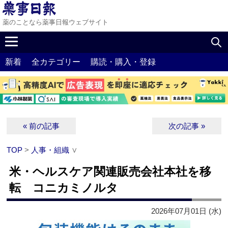
薬のことなら薬事日報ウェブサイト
新着
全カテゴリー
購読・購入・登録
« 前の記事
次の記事 »
TOP
>
人事・組織
∨
米・ヘルスケア関連販売会社本社を移
転 コニカミノルタ
2026年07月01日 (水)