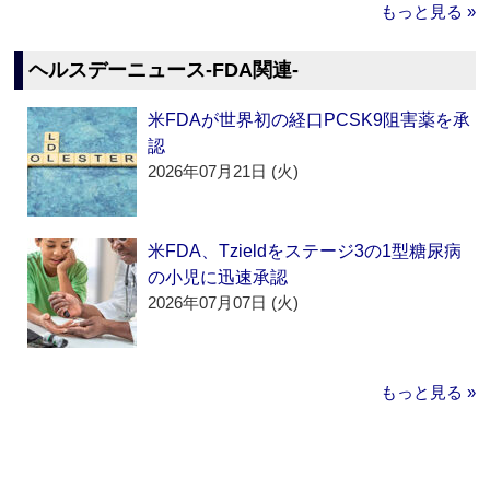
もっと見る »
ヘルスデーニュース‐FDA関連‐
米FDAが世界初の経口PCSK9阻害薬を承
認
2026年07月21日 (火)
米FDA、Tzieldをステージ3の1型糖尿病
の小児に迅速承認
2026年07月07日 (火)
もっと見る »