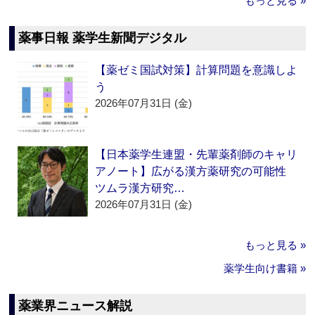
もっと見る »
薬事日報 薬学生新聞デジタル
【薬ゼミ国試対策】計算問題を意識しよ
う
2026年07月31日 (金)
【日本薬学生連盟・先輩薬剤師のキャリ
アノート】広がる漢方薬研究の可能性
ツムラ漢方研究…
2026年07月31日 (金)
もっと見る »
薬学生向け書籍 »
薬業界ニュース解説