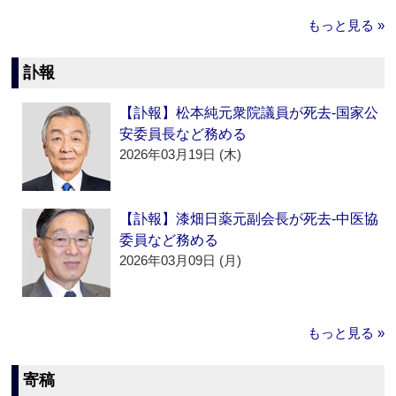
もっと見る »
訃報
【訃報】松本純元衆院議員が死去‐国家公
安委員長など務める
2026年03月19日 (木)
【訃報】漆畑日薬元副会長が死去‐中医協
委員など務める
2026年03月09日 (月)
もっと見る »
寄稿