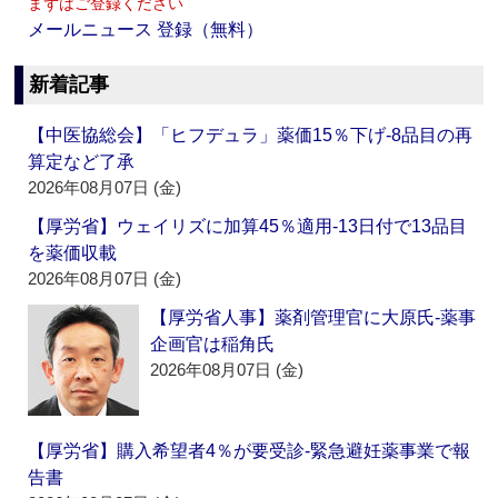
まずはご登録ください
メールニュース 登録（無料）
新着記事
【中医協総会】「ヒフデュラ」薬価15％下げ‐8品目の再
算定など了承
2026年08月07日 (金)
【厚労省】ウェイリズに加算45％適用‐13日付で13品目
を薬価収載
2026年08月07日 (金)
【厚労省人事】薬剤管理官に大原氏‐薬事
企画官は稲角氏
2026年08月07日 (金)
【厚労省】購入希望者4％が要受診‐緊急避妊薬事業で報
告書