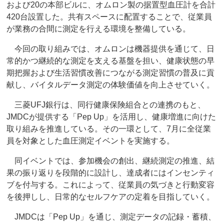
および20の本部ビルに、オムロン製の据置型血圧計を合計
420台設置した。共有スペースに配置することで、従業員
が業務の合間に測定を行える環境を整備している。
今回の取り組みでは、オムロンは機器提供を通じて、日
常的かつ継続的な測定を支える基盤を担い、健康状態の早
期把握および生活習慣改善につながる測定習慣の普及に貢
献し、バイタルデータ測定の体験価値を向上させていく。
三菱UFJ銀行は、同行健康保険組合との連携のもと、
JMDCが提供する「Pep Up」を活用し、健康増進に向けた
取り組みを推進している。その一環として、7月に全従業
員を対象とした血圧測定イベントを実施する。
同イベントでは、参加機会の創出、継続測定の推進、結
果の振り返りを段階的に設計し、達成者にはインセンティ
ブを付与する。これによって、従業員の気づきと行動変容
を後押しし、日常的なセルフケアの定着を目指していく。
JMDCは「Pep Up」を通じ、測定データの記録・蓄積、