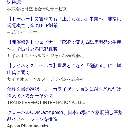
速確認
株式会社日立社会情報サービス
【トーホー】災害時でも『止まらない』事業へ 非常用
発電機で万全のBCP対策
株式会社トーホー
【開催報告】ウェビナー『FSPで変える臨床開発の生産
性』で振り返るFSP戦略
サイネオス・ヘルス・ジャパン株式会社
【サイネオス・ヘルス】世界とつなぐ「翻訳者」に 城
山氏に聞く
サイネオス・ヘルス・ジャパン株式会社
治験文書の翻訳・ローカライゼーションにAIをどれだけ
導入できるかーその[2]
TRANSPERFECT INTERNATIONAL LLC
グローバルCDMOのApeloa、日本市場に本格展開し医薬
品イノベーションを推進
Apeloa Pharmaceutical