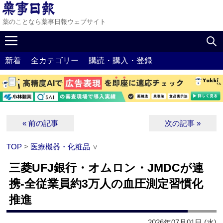
薬のことなら薬事日報ウェブサイト
新着
全カテゴリー
購読・購入・登録
« 前の記事
次の記事 »
TOP
>
医療機器・化粧品
∨
三菱UFJ銀行・オムロン・JMDCが連
携‐全従業員約3万人の血圧測定習慣化
推進
2026年07月01日 (水)