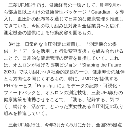
三菱UFJ銀行では、健康経営の一環として、昨年9月か
ら部店長以上向けの健康管理パッケージ「Guardian」を導
入し、血圧計の配布等を通じて日常的な健康管理を推進し
てきている。今回の取り組みは対象を全従業員へと広げ、
測定機会の提供による行動変容を図るもの。
3社は、日常的な血圧測定に着目し、「測定機会の提
供」と「データを活用した行動変容支援」を組み合わせる
ことで、日常的な健康管理の定着を目指していく。これ
は、オムロンが掲げる長期ビジョン『Shaping the Future
2030』で取り組むべき社会的課題の一つ、健康寿命の延伸
とも方向性を同じくするもの。特に、JMDCが提供する
PHRサービス「Pep Up」によるデータの記録・可視化・
フィードバックと、オムロンの測定技術、三菱UFJ銀行の
健康施策を連携させることで、「測る、記録する、気づ
く、続ける、活かす」といった実効性ある血圧測定の取り
組みを推進していく。
三菱UFJ銀行は、今年3月から5月にかけ、全国355拠点