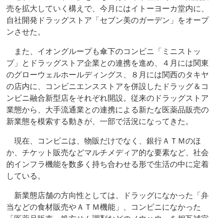
売を拡大していく構えで、今月にはイトーヨーカ堂内に、
自社開発ドラッグストア「セブン美のガーデン」をオープ
ンさせた。
また、イオングループも傘下のコンビニ「ミニストッ
プ」とドラッグストア企業との連携を進め、４月には関東
のグローウェルホールディングス、８月には関西のタキヤ
の店内に、コンビニエンスストアを併設したドラッグ＆コ
ンビニ融合新型店をそれぞれ開設。従来のドラッグストア
業態から、大手流通業との連携による新たな医薬品販売の
新業態を模索する動きが、一部で活況になってきた。
現在、コンビニは、物販だけでなく、銀行ＡＴＭのほ
か、チケット販売などマルチメディア的な要素など、社会
的インフラ機能を数多く持ち合わせる形で生活の中に定着
している。
新業態店舗の方向性としては、ドラッグになかった「弁
当などの食材販売やＡＴＭ機能」、コンビニになかった