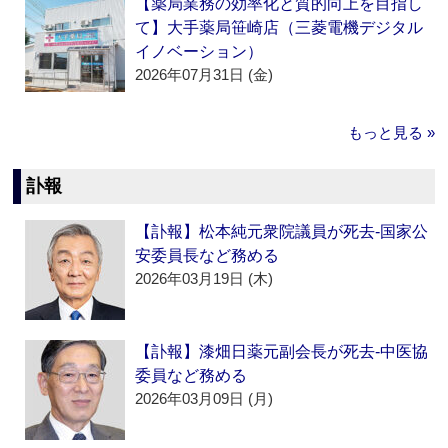
【薬局業務の効率化と質的向上を目指し
て】大手薬局笹崎店（三菱電機デジタル
イノベーション）
2026年07月31日 (金)
もっと見る »
訃報
【訃報】松本純元衆院議員が死去‐国家公
安委員長など務める
2026年03月19日 (木)
【訃報】漆畑日薬元副会長が死去‐中医協
委員など務める
2026年03月09日 (月)