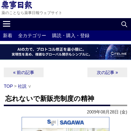
薬のことなら薬事日報ウェブサイト
新着
全カテゴリー
購読・購入・登録
« 前の記事
次の記事 »
TOP
>
社説
∨
忘れないで新販売制度の精神
2009年08月28日 (金)