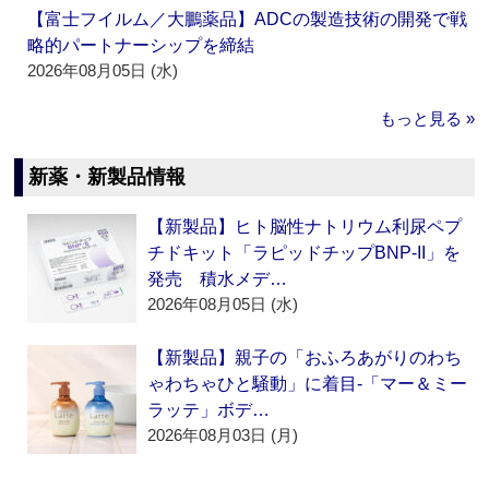
【富士フイルム／大鵬薬品】ADCの製造技術の開発で戦
略的パートナーシップを締結
2026年08月05日 (水)
もっと見る »
新薬・新製品情報
【新製品】ヒト脳性ナトリウム利尿ペプ
チドキット「ラピッドチップBNP-II」を
発売 積水メデ…
2026年08月05日 (水)
【新製品】親子の「おふろあがりのわち
ゃわちゃひと騒動」に着目‐「マー＆ミー
ラッテ」ボデ…
2026年08月03日 (月)