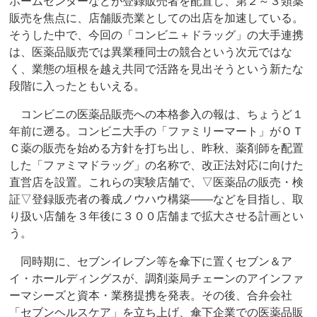
ホームセンターなどが登録販売者を配置し、第２～３類薬
販売を焦点に、店舗販売業としての出店を加速している。
そうした中で、今回の「コンビニ＋ドラッグ」の大手連携
は、医薬品販売では異業種同士の競合という次元ではな
く、業態の垣根を越え共同で活路を見出そうという新たな
段階に入ったともいえる。
コンビニの医薬品販売への本格参入の報は、ちょうど１
年前に遡る。コンビニ大手の「ファミリーマート」がＯＴ
Ｃ薬の販売を始める方針を打ち出し、昨秋、薬剤師を配置
した「ファミマドラッグ」の名称で、改正法対応に向けた
直営店を設置。これらの実験店舗で、▽医薬品の販売・検
証▽登録販売者の養成ノウハウ構築――などを目指し、取
り扱い店舗を３年後に３００店舗まで拡大させる計画とい
う。
同時期に、セブンイレブン等を傘下に置くセブン＆ア
イ・ホールディングスが、調剤薬局チェーンのアインファ
ーマシーズと資本・業務提携を発表。その後、合弁会社
「セブンヘルスケア」を立ち上げ、傘下企業での医薬品販