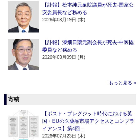
【訃報】松本純元衆院議員が死去‐国家公
安委員長など務める
2026年03月19日 (木)
【訃報】漆畑日薬元副会長が死去‐中医協
委員など務める
2026年03月09日 (月)
もっと見る »
寄稿
【ポスト・ブレグジット時代における英
国・EUの医薬品市場アクセスとコンプラ
イアンス】第4回…
2026年07月23日 (木)