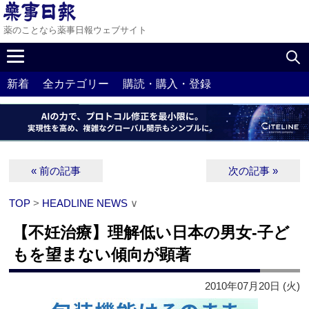
薬のことなら薬事日報ウェブサイト
新着
全カテゴリー
購読・購入・登録
« 前の記事
次の記事 »
TOP
>
HEADLINE NEWS
∨
【不妊治療】理解低い日本の男女‐子ど
もを望まない傾向が顕著
2010年07月20日 (火)