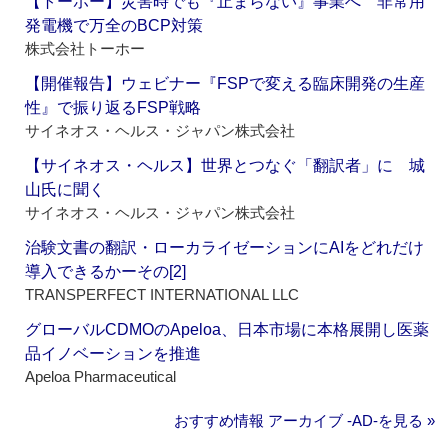
【トーホー】災害時でも『止まらない』事業へ 非常用
発電機で万全のBCP対策
株式会社トーホー
【開催報告】ウェビナー『FSPで変える臨床開発の生産
性』で振り返るFSP戦略
サイネオス・ヘルス・ジャパン株式会社
【サイネオス・ヘルス】世界とつなぐ「翻訳者」に 城
山氏に聞く
サイネオス・ヘルス・ジャパン株式会社
治験文書の翻訳・ローカライゼーションにAIをどれだけ
導入できるかーその[2]
TRANSPERFECT INTERNATIONAL LLC
グローバルCDMOのApeloa、日本市場に本格展開し医薬
品イノベーションを推進
Apeloa Pharmaceutical
おすすめ情報 アーカイブ ‐AD‐を見る »