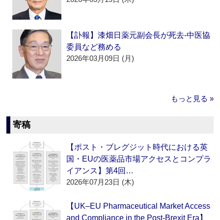
【訃報】漆畑日薬元副会長が死去‐中医協
委員など務める
2026年03月09日 (月)
もっと見る »
寄稿
【ポスト・ブレグジット時代における英
国・EUの医薬品市場アクセスとコンプラ
イアンス】第4回…
2026年07月23日 (木)
【UK–EU Pharmaceutical Market Access
and Compliance in the Post-Brexit Era】