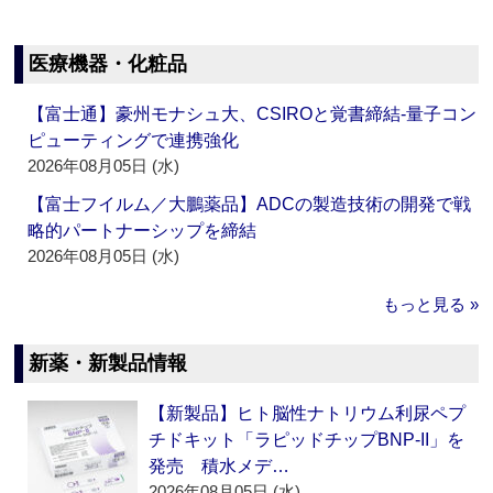
医療機器・化粧品
【富士通】豪州モナシュ大、CSIROと覚書締結‐量子コン
ピューティングで連携強化
2026年08月05日 (水)
【富士フイルム／大鵬薬品】ADCの製造技術の開発で戦
略的パートナーシップを締結
2026年08月05日 (水)
もっと見る »
新薬・新製品情報
【新製品】ヒト脳性ナトリウム利尿ペプ
チドキット「ラピッドチップBNP-II」を
発売 積水メデ…
2026年08月05日 (水)