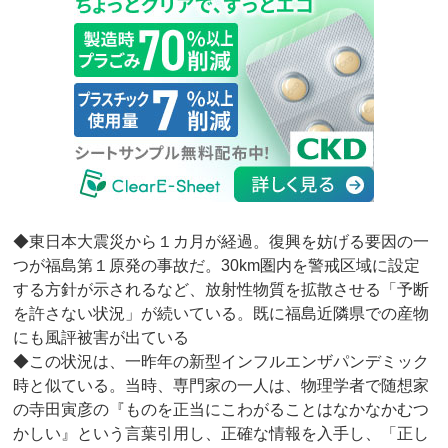
◆東日本大震災から１カ月が経過。復興を妨げる要因の一
つが福島第１原発の事故だ。30km圏内を警戒区域に設定
する方針が示されるなど、放射性物質を拡散させる「予断
を許さない状況」が続いている。既に福島近隣県での産物
にも風評被害が出ている
◆この状況は、一昨年の新型インフルエンザパンデミック
時と似ている。当時、専門家の一人は、物理学者で随想家
の寺田寅彦の『ものを正当にこわがることはなかなかむつ
かしい』という言葉引用し、正確な情報を入手し、「正し