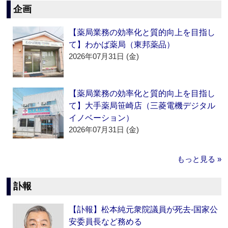
企画
【薬局業務の効率化と質的向上を目指し
て】わかば薬局（東邦薬品）
2026年07月31日 (金)
【薬局業務の効率化と質的向上を目指し
て】大手薬局笹崎店（三菱電機デジタル
イノベーション）
2026年07月31日 (金)
もっと見る »
訃報
【訃報】松本純元衆院議員が死去‐国家公
安委員長など務める