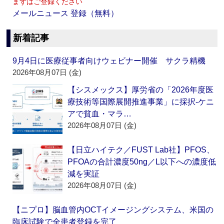
まずはご登録ください
メールニュース 登録（無料）
新着記事
9月4日に医療従事者向けウェビナー開催 サクラ精機
2026年08月07日 (金)
【シスメックス】厚労省の「2026年度医
療技術等国際展開推進事業」に採択‐ケニ
アで貧血・マラ…
2026年08月07日 (金)
【日立ハイテク／FUST Lab社】PFOS、
PFOAの合計濃度50ng／L以下への濃度低
減を実証
2026年08月07日 (金)
【ニプロ】脳血管内OCTイメージングシステム、米国の
臨床試験で全患者登録を完了