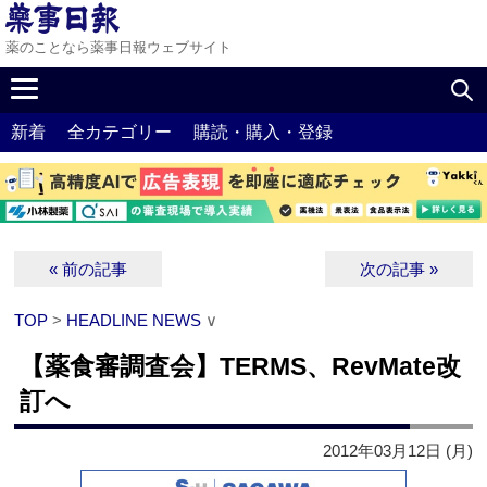
薬のことなら薬事日報ウェブサイト
新着
全カテゴリー
購読・購入・登録
« 前の記事
次の記事 »
TOP
>
HEADLINE NEWS
∨
【薬食審調査会】TERMS、RevMate改
訂へ
2012年03月12日 (月)