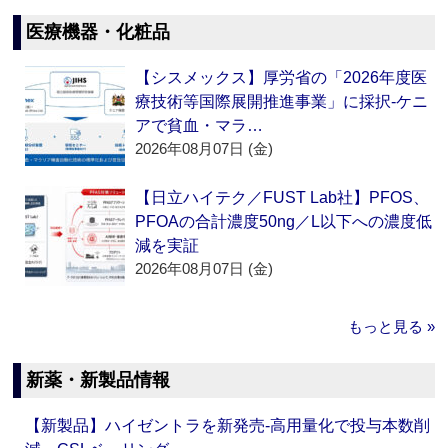
医療機器・化粧品
【シスメックス】厚労省の「2026年度医
療技術等国際展開推進事業」に採択‐ケニ
アで貧血・マラ…
2026年08月07日 (金)
【日立ハイテク／FUST Lab社】PFOS、
PFOAの合計濃度50ng／L以下への濃度低
減を実証
2026年08月07日 (金)
もっと見る »
新薬・新製品情報
【新製品】ハイゼントラを新発売‐高用量化で投与本数削