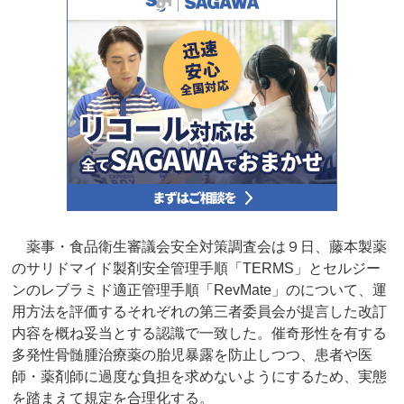
薬事・食品衛生審議会安全対策調査会は９日、藤本製薬
のサリドマイド製剤安全管理手順「TERMS」とセルジー
ンのレブラミド適正管理手順「RevMate」のについて、運
用方法を評価するそれぞれの第三者委員会が提言した改訂
内容を概ね妥当とする認識で一致した。催奇形性を有する
多発性骨髄腫治療薬の胎児暴露を防止しつつ、患者や医
師・薬剤師に過度な負担を求めないようにするため、実態
を踏まえて規定を合理化する。