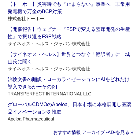
【トーホー】災害時でも『止まらない』事業へ 非常用
発電機で万全のBCP対策
株式会社トーホー
【開催報告】ウェビナー『FSPで変える臨床開発の生産
性』で振り返るFSP戦略
サイネオス・ヘルス・ジャパン株式会社
【サイネオス・ヘルス】世界とつなぐ「翻訳者」に 城
山氏に聞く
サイネオス・ヘルス・ジャパン株式会社
治験文書の翻訳・ローカライゼーションにAIをどれだけ
導入できるかーその[2]
TRANSPERFECT INTERNATIONAL LLC
グローバルCDMOのApeloa、日本市場に本格展開し医薬
品イノベーションを推進
Apeloa Pharmaceutical
おすすめ情報 アーカイブ ‐AD‐を見る »