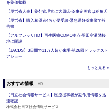
を薬価収載
【厚労省人事】薬剤管理官に大原氏‐薬事企画官は稲角氏
【厚労省】購入希望者4％が要受診‐緊急避妊薬事業で報
告書
【アルフレッサHD】再生医療CDMO拠点‐羽田空港隣接
地に開設
【JACDS】3日間で11万人超が来場‐第26回ドラッグスト
アショー
もっと見る »
おすすめ情報
‐AD‐
【日立社会情報サービス】医療従事者が副作用情報を迅
速確認
株式会社日立社会情報サービス