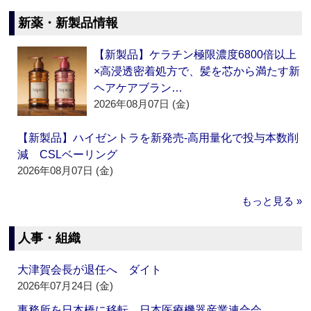
新薬・新製品情報
【新製品】ケラチン極限濃度6800倍以上
×高浸透密着処方で、髪を芯から満たす新
ヘアケアブラン…
2026年08月07日 (金)
【新製品】ハイゼントラを新発売‐高用量化で投与本数削
減 CSLベーリング
2026年08月07日 (金)
もっと見る »
人事・組織
大津賀会長が退任へ ダイト
2026年07月24日 (金)
事務所を日本橋に移転 日本医療機器産業連合会