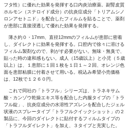
フタ性）に優れた効果を発揮する口内炎治療薬。副腎皮質
ホルモン（ステロイド成分）の抗炎症成分「トリアムシノ
ロンアセトニド」を配合したフィルムを貼ることで、薬剤
が患部に直接浸透して優れた効果を発揮する。
薄さ約０・17mm、直径12mmのフィルムが患部に密着
し、ダイレクトに効果を発揮する。口腔内で徐々に溶ける
フィルム製剤なので、剥がす必要がない。無味・無臭で、
貼った時の違和感もない。成人（15歳以上）と小児（５歳
以上）は、１患部に１回１枚を１日１～２回、オレンジ色
面を患部粘膜に付着させて用いる。税込み希望小売価格
は、12枚で１２６０円。
これで同社の「トラフル」シリーズは、トラネキサム
酸・カンゾウ乾燥エキス等を配合した内服タイプの「トラ
フル錠」、抗炎症成分の水溶性アズレンを配合したジェル
状液のスプレータイプ「トラフルクイックショット」の２
製品に、今回のダイレクトに貼付するフィルムタイプの
「トラフルダイレクト」を加え、３タイプと充実した。