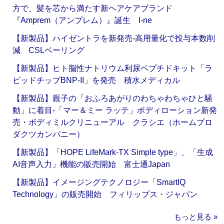
方で、髪を芯から満たす新ヘアケアブランド
『Amprem（アンプレム）』誕生 I-ne
【新製品】ハイゼントラを新発売‐高用量化で投与本数削
減 CSLベーリング
【新製品】ヒト脳性ナトリウム利尿ペプチドキット「ラ
ピッドチップBNP-II」を発売 積水メディカル
【新製品】親子の「おふろあがりのわちゃわちゃひと騒
動」に着目‐「マー＆ミー ラッテ」ボディローション新発
売・ボディミルクリニューアル クラシエ（ホームプロ
ダクツカンパニー）
【新製品】「HOPE LifeMark-TX Simple type」、「生成
AI音声入力」機能の販売開始 富士通Japan
【新製品】イメージングテクノロジー「SmartIQ
Technology」の販売開始 フィリップス・ジャパン
もっと見る »