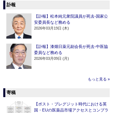
訃報
【訃報】松本純元衆院議員が死去‐国家公
安委員長など務める
2026年03月19日 (木)
【訃報】漆畑日薬元副会長が死去‐中医協
委員など務める
2026年03月09日 (月)
もっと見る »
寄稿
【ポスト・ブレグジット時代における英
国・EUの医薬品市場アクセスとコンプラ