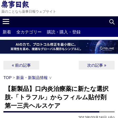
薬のことなら薬事日報ウェブサイト
新着
全カテゴリー
購読・購入・登録
« 前の記事
次の記事 »
TOP
>
新薬・新製品情報
∨
【新製品】口内炎治療薬に新たな選択
肢‐「トラフル」からフィルム貼付剤
第一三共ヘルスケア
2012年03月16日 (金)