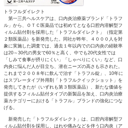
トラフルダイレクト
第一三共ヘルスケアは、口内炎治療薬ブランド「トラフ
ル」から、ＯＴＣ医薬品では初めてとなる口腔内溶解型フ
ィルム貼付剤を採用した「トラフルダイレクト」（指定第
２類医薬品）を新発売した。同社が昨年、４０００人を対
象に実施した調査では、過去１年以内での口内炎の経験率
は20～30代の男女で60％と高く、中でも20代女性では
「しみて食事が摂りにくい」「しゃべりにくい」など、口
内炎に悩んだ人が目立ち、潜在ニーズの高さも示された。
これまで２００８年に飲んで治す「トラフル錠」、10年に
はスプレータイプ外用剤「トラフルクイックショット」を
発売してきたが（いずれも第３類医薬品）、新たな価値を
提供するフィルム貼付タイプの新製品を加え、口内炎治療
薬カテゴリーにおける「トラフル」ブランドの強化につな
げる。
新発売した「トラフルダイレクト」は、口腔内溶解型フ
ィルム貼付剤を採用し、はれや痛みなどを伴う口内炎（ア