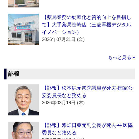
【薬局業務の効率化と質的向上を目指し
て】大手薬局笹崎店（三菱電機デジタル
イノベーション）
2026年07月31日 (金)
もっと見る »
訃報
【訃報】松本純元衆院議員が死去‐国家公
安委員長など務める
2026年03月19日 (木)
【訃報】漆畑日薬元副会長が死去‐中医協
委員など務める