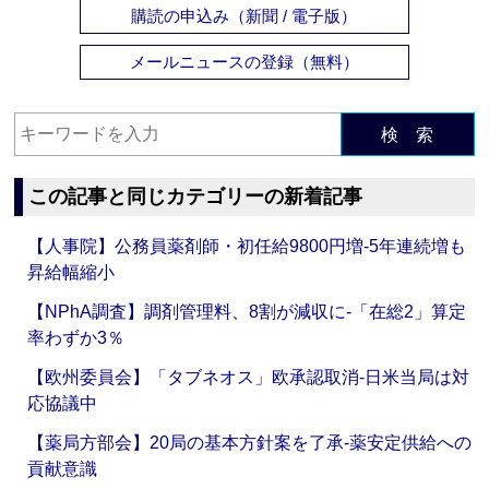
購読の申込み（新聞 / 電子版）
メールニュースの登録（無料）
検 索
この記事と同じカテゴリーの新着記事
【人事院】公務員薬剤師・初任給9800円増‐5年連続増も
昇給幅縮小
【NPhA調査】調剤管理料、8割が減収に‐「在総2」算定
率わずか3％
【欧州委員会】「タブネオス」欧承認取消‐日米当局は対
応協議中
【薬局方部会】20局の基本方針案を了承‐薬安定供給への
貢献意識