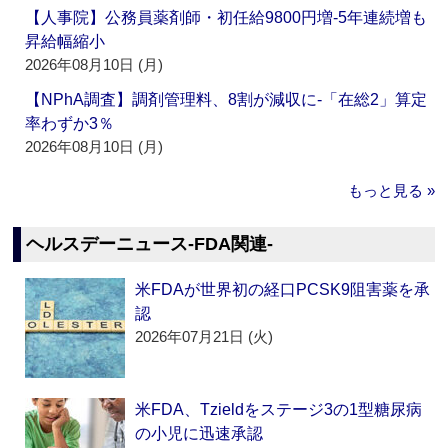
【人事院】公務員薬剤師・初任給9800円増‐5年連続増も
昇給幅縮小
2026年08月10日 (月)
【NPhA調査】調剤管理料、8割が減収に‐「在総2」算定
率わずか3％
2026年08月10日 (月)
もっと見る »
ヘルスデーニュース‐FDA関連‐
米FDAが世界初の経口PCSK9阻害薬を承
認
2026年07月21日 (火)
米FDA、Tzieldをステージ3の1型糖尿病
の小児に迅速承認