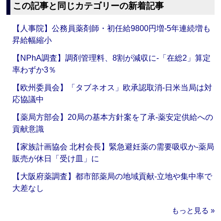
この記事と同じカテゴリーの新着記事
【人事院】公務員薬剤師・初任給9800円増‐5年連続増も
昇給幅縮小
【NPhA調査】調剤管理料、8割が減収に‐「在総2」算定
率わずか3％
【欧州委員会】「タブネオス」欧承認取消‐日米当局は対
応協議中
【薬局方部会】20局の基本方針案を了承‐薬安定供給への
貢献意識
【家族計画協会 北村会長】緊急避妊薬の需要吸収か‐薬局
販売が休日「受け皿」に
【大阪府薬調査】都市部薬局の地域貢献‐立地や集中率で
大差なし
もっと見る »