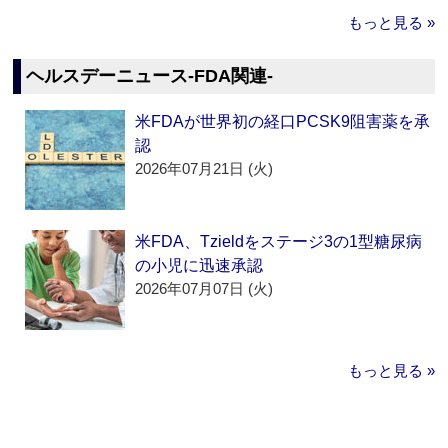
もっと見る »
ヘルスデーニュース‐FDA関連‐
米FDAが世界初の経口PCSK9阻害薬を承
認
2026年07月21日 (火)
米FDA、Tzieldをステージ3の1型糖尿病
の小児に迅速承認
2026年07月07日 (火)
もっと見る »