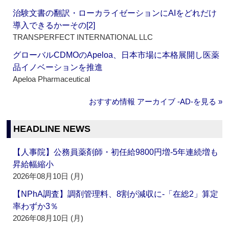
治験文書の翻訳・ローカライゼーションにAIをどれだけ
導入できるかーその[2]
TRANSPERFECT INTERNATIONAL LLC
グローバルCDMOのApeloa、日本市場に本格展開し医薬
品イノベーションを推進
Apeloa Pharmaceutical
おすすめ情報 アーカイブ ‐AD‐を見る »
HEADLINE NEWS
【人事院】公務員薬剤師・初任給9800円増‐5年連続増も
昇給幅縮小
2026年08月10日 (月)
【NPhA調査】調剤管理料、8割が減収に‐「在総2」算定
率わずか3％
2026年08月10日 (月)