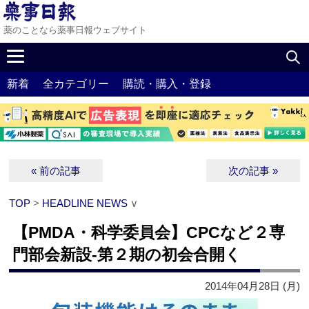
薬のことなら薬事日報ウェブサイト
新着
全カテゴリー
購読・購入・登録
« 前の記事
次の記事 »
TOP
>
HEADLINE NEWS
∨
【PMDA・科学委員会】CPCなど２専
門部会新設‐第２期の初会合開く
2014年04月28日 (月)