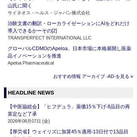
山氏に聞く
サイネオス・ヘルス・ジャパン株式会社
治験文書の翻訳・ローカライゼーションにAIをどれだけ
導入できるかーその[2]
TRANSPERFECT INTERNATIONAL LLC
グローバルCDMOのApeloa、日本市場に本格展開し医薬
品イノベーションを推進
Apeloa Pharmaceutical
おすすめ情報 アーカイブ ‐AD‐を見る »
HEADLINE NEWS
【中医協総会】「ヒフデュラ」薬価15％下げ‐8品目の再
算定など了承
2026年08月07日 (金)
【厚労省】ウェイリズに加算45％適用‐13日付で13品目