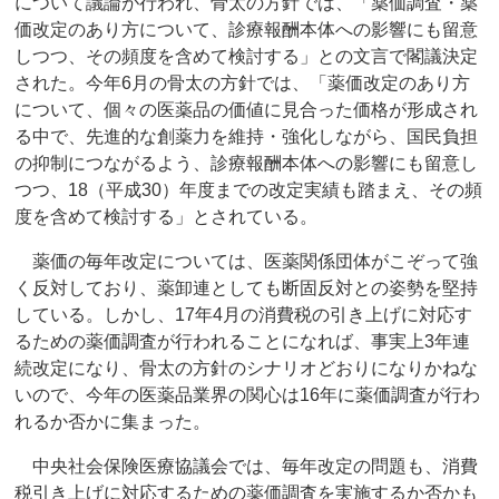
について議論が行われ、骨太の方針では、「薬価調査・薬
価改定のあり方について、診療報酬本体への影響にも留意
しつつ、その頻度を含めて検討する」との文言で閣議決定
された。今年6月の骨太の方針では、「薬価改定のあり方
について、個々の医薬品の価値に見合った価格が形成され
る中で、先進的な創薬力を維持・強化しながら、国民負担
の抑制につながるよう、診療報酬本体への影響にも留意し
つつ、18（平成30）年度までの改定実績も踏まえ、その頻
度を含めて検討する」とされている。
薬価の毎年改定については、医薬関係団体がこぞって強
く反対しており、薬卸連としても断固反対との姿勢を堅持
している。しかし、17年4月の消費税の引き上げに対応す
るための薬価調査が行われることになれば、事実上3年連
続改定になり、骨太の方針のシナリオどおりになりかねな
いので、今年の医薬品業界の関心は16年に薬価調査が行わ
れるか否かに集まった。
中央社会保険医療協議会では、毎年改定の問題も、消費
税引き上げに対応するための薬価調査を実施するか否かも