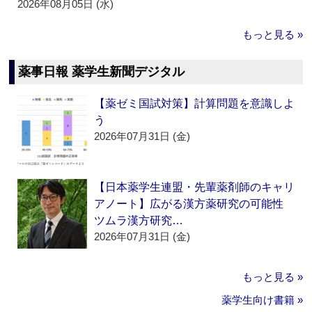
2026年08月05日 (水)
もっと見る »
薬事日報 薬学生新聞デジタル
【薬ゼミ国試対策】計算問題を意識しよ
う
2026年07月31日 (金)
【日本薬学生連盟・先輩薬剤師のキャリ
アノート】広がる漢方薬研究の可能性
ツムラ漢方研究…
2026年07月31日 (金)
もっと見る »
薬学生向け書籍 »