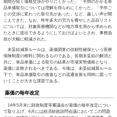
期間が短く価格交渉がやりにくかった」「手間のかかる単
品単価取引については理解を得られにくかった」「半年ご
との交渉に変わった取引先があった」など、厳しい声が聞
こえてきた。なお、昨年多大の労力を費やした品目リスト
については、対象医療機関などが地方厚生局から求められ
たときに提出できるようにしておけばよいとされ、事務負
担が大幅に軽減された。
未妥結減算ルールは、薬価調査の信頼性確保という医療
保険制度の根幹に関わるものである。長期未妥結の解消と
共に、単品単価による取引の結果が市場実勢価格となり、
薬価に反映されるべきである。今後は、未妥結減算ルール
下で、単品単価取引の推進などの流通改善を同時に図って
いくことが大きな課題である。
薬価の毎年改定
14年5月末に財政制度等審議会が薬価の毎年改定につい
て取り上げ、6月には経済財政諮問会議においてこの問題