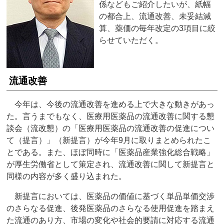
係などもご紹介したいが、紙幅
の都合上、流通改善、未妥結減
算、薬価の毎年改定の3項目に絞
らせていただく。
流通改善
今年は、今後の流通改善を進める上で大きな動きがあっ
た。言うまでもなく、医療用医薬品の流通改善に関する懇
談会（流改懇）の「医療用医薬品の流通改善の促進につい
て（提言）」（新提言）が今年9月に取りまとめられたこ
とである。また、ほぼ同時に「医薬品産業強化総合戦略」
が厚生労働省として策定され、流通改善に関して新提言と
同様の内容が多く盛り込まれた。
新提言においては、医薬品の価値に基づく単品単価交渉
のさらなる促進、後発医薬品のさらなる使用促進を踏まえ
た流通のあり方、市場の変化や社会的要請に対応する流通