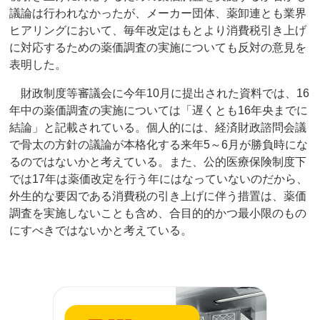
議論は行われなかったが、メーカー団体、薬卸連とも業界
ヒアリングにおいて、毎年改定はもとより消費税引き上げ
に対応するための薬価調査の実施についても反対の意見を
表明した。
財政制度等審議会に今年10月に提出された資料では、16
年中の薬価調査の実施については「遅くとも16年央までに
結論」と記載されている。個人的には、経済財政諮問会議
で骨太の方針の議論が本格化する来年5～6月が勝負時にな
るのではないかと考えている。また、公的医療保険制度下
では17年は薬価改定を行う年にはなっていないのだから、
外生的な要因である消費税の引き上げに伴う措置は、薬価
調査を実施しないことも含め、合目的的かつ最小限のもの
にすべきではないかと考えている。