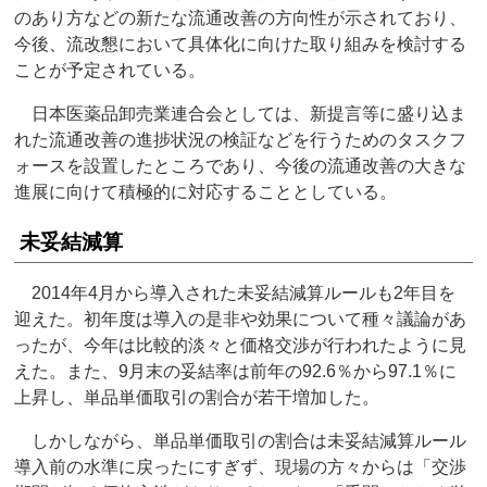
のあり方などの新たな流通改善の方向性が示されており、
今後、流改懇において具体化に向けた取り組みを検討する
ことが予定されている。
日本医薬品卸売業連合会としては、新提言等に盛り込ま
れた流通改善の進捗状況の検証などを行うためのタスクフ
ォースを設置したところであり、今後の流通改善の大きな
進展に向けて積極的に対応することとしている。
未妥結減算
2014年4月から導入された未妥結減算ルールも2年目を
迎えた。初年度は導入の是非や効果について種々議論があ
ったが、今年は比較的淡々と価格交渉が行われたように見
えた。また、9月末の妥結率は前年の92.6％から97.1％に
上昇し、単品単価取引の割合が若干増加した。
しかしながら、単品単価取引の割合は未妥結減算ルール
導入前の水準に戻ったにすぎず、現場の方々からは「交渉