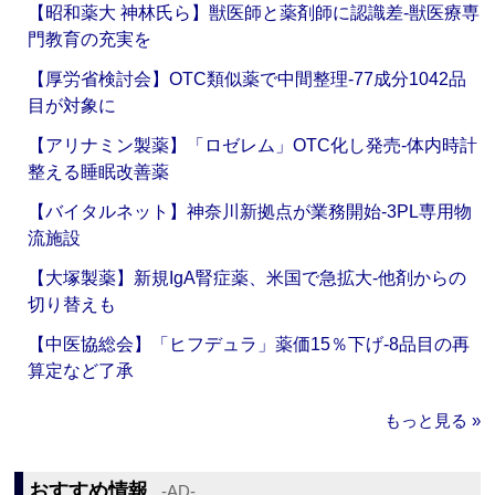
【昭和薬大 神林氏ら】獣医師と薬剤師に認識差‐獣医療専
門教育の充実を
【厚労省検討会】OTC類似薬で中間整理‐77成分1042品
目が対象に
【アリナミン製薬】「ロゼレム」OTC化し発売‐体内時計
整える睡眠改善薬
【バイタルネット】神奈川新拠点が業務開始‐3PL専用物
流施設
【大塚製薬】新規IgA腎症薬、米国で急拡大‐他剤からの
切り替えも
【中医協総会】「ヒフデュラ」薬価15％下げ‐8品目の再
算定など了承
もっと見る »
おすすめ情報
‐AD‐