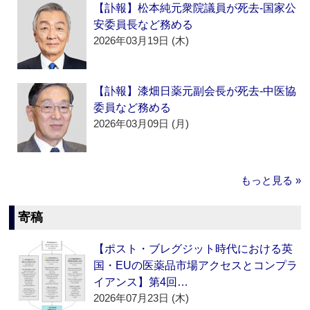
【訃報】松本純元衆院議員が死去‐国家公
安委員長など務める
2026年03月19日 (木)
【訃報】漆畑日薬元副会長が死去‐中医協
委員など務める
2026年03月09日 (月)
もっと見る »
寄稿
【ポスト・ブレグジット時代における英
国・EUの医薬品市場アクセスとコンプラ
イアンス】第4回…
2026年07月23日 (木)