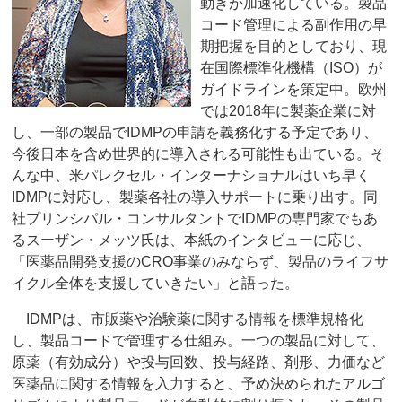
動きが加速化している。製品
コード管理による副作用の早
期把握を目的としており、現
在国際標準化機構（ISO）が
ガイドラインを策定中。欧州
では2018年に製薬企業に対
し、一部の製品でIDMPの申請を義務化する予定であり、
今後日本を含め世界的に導入される可能性も出ている。そ
んな中、米パレクセル・インターナショナルはいち早く
IDMPに対応し、製薬各社の導入サポートに乗り出す。同
社プリンシパル・コンサルタントでIDMPの専門家でもあ
るスーザン・メッツ氏は、本紙のインタビューに応じ、
「医薬品開発支援のCRO事業のみならず、製品のライフサ
イクル全体を支援していきたい」と語った。
IDMPは、市販薬や治験薬に関する情報を標準規格化
し、製品コードで管理する仕組み。一つの製品に対して、
原薬（有効成分）や投与回数、投与経路、剤形、力価など
医薬品に関する情報を入力すると、予め決められたアルゴ