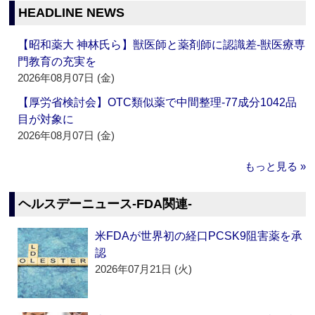
HEADLINE NEWS
【昭和薬大 神林氏ら】獣医師と薬剤師に認識差‐獣医療専
門教育の充実を
2026年08月07日 (金)
【厚労省検討会】OTC類似薬で中間整理‐77成分1042品
目が対象に
2026年08月07日 (金)
もっと見る »
ヘルスデーニュース‐FDA関連‐
米FDAが世界初の経口PCSK9阻害薬を承
認
2026年07月21日 (火)