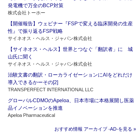
発電機で万全のBCP対策
株式会社トーホー
【開催報告】ウェビナー『FSPで変える臨床開発の生産
性』で振り返るFSP戦略
サイネオス・ヘルス・ジャパン株式会社
【サイネオス・ヘルス】世界とつなぐ「翻訳者」に 城
山氏に聞く
サイネオス・ヘルス・ジャパン株式会社
治験文書の翻訳・ローカライゼーションにAIをどれだけ
導入できるかーその[2]
TRANSPERFECT INTERNATIONAL LLC
グローバルCDMOのApeloa、日本市場に本格展開し医薬
品イノベーションを推進
Apeloa Pharmaceutical
おすすめ情報 アーカイブ ‐AD‐を見る »