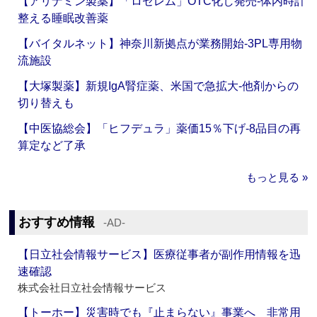
【アリナミン製薬】「ロゼレム」OTC化し発売‐体内時計
整える睡眠改善薬
【バイタルネット】神奈川新拠点が業務開始‐3PL専用物
流施設
【大塚製薬】新規IgA腎症薬、米国で急拡大‐他剤からの
切り替えも
【中医協総会】「ヒフデュラ」薬価15％下げ‐8品目の再
算定など了承
もっと見る »
おすすめ情報
‐AD‐
【日立社会情報サービス】医療従事者が副作用情報を迅
速確認
株式会社日立社会情報サービス
【トーホー】災害時でも『止まらない』事業へ 非常用