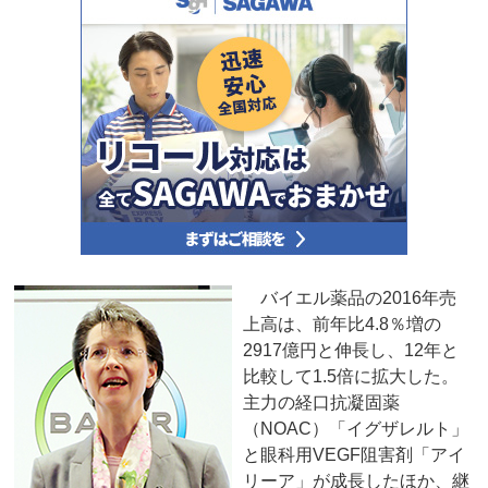
バイエル薬品の2016年売
上高は、前年比4.8％増の
2917億円と伸長し、12年と
比較して1.5倍に拡大した。
主力の経口抗凝固薬
（NOAC）「イグザレルト」
と眼科用VEGF阻害剤「アイ
リーア」が成長したほか、継