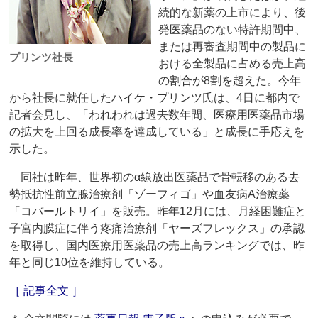
続的な新薬の上市により、後
発医薬品のない特許期間中、
または再審査期間中の製品に
プリンツ社長
おける全製品に占める売上高
の割合が8割を超えた。今年
から社長に就任したハイケ・プリンツ氏は、4日に都内で
記者会見し、「われわれは過去数年間、医療用医薬品市場
の拡大を上回る成長率を達成している」と成長に手応えを
示した。
同社は昨年、世界初のα線放出医薬品で骨転移のある去
勢抵抗性前立腺治療剤「ゾーフィゴ」や血友病A治療薬
「コバールトリイ」を販売。昨年12月には、月経困難症と
子宮内膜症に伴う疼痛治療剤「ヤーズフレックス」の承認
を取得し、国内医療用医薬品の売上高ランキングでは、昨
年と同じ10位を維持している。
［ 記事全文 ］