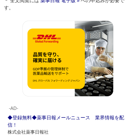
＊ 全文閲覧には
薬事日報 電子版 »
への申込みが必要で
す。
‐AD‐
◆登録無料◆薬事日報メールニュース 業界情報を配
信！
株式会社薬事日報社