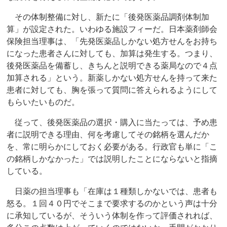
その体制整備に対し、新たに「後発医薬品調剤体制加
算」が設定された。いわゆる施設フィーだ。日本薬剤師会
保険担当理事は、「先発医薬品しかない処方せんをお持ち
になった患者さんに対しても、加算は発生する。つまり、
後発医薬品を備蓄し、きちんと説明できる薬局なので４点
加算される」という。新薬しかない処方せんを持って来た
患者に対しても、胸を張って質問に答えられるようにして
もらいたいものだ。
従って、後発医薬品の選択・購入に当たっては、予め患
者に説明できる理由、何を考慮してその銘柄を選んだか
を、常に明らかにしておく必要がある。行政官も単に「こ
の銘柄しかなかった」では説明したことにならないと指摘
している。
日薬の担当理事も「在庫は１種類しかないでは、患者も
怒る。１回４０円でそこまで要求するのかという声は十分
に承知しているが、そういう体制を作って評価されれば、