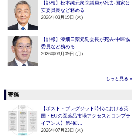
【訃報】松本純元衆院議員が死去‐国家公
安委員長など務める
2026年03月19日 (木)
【訃報】漆畑日薬元副会長が死去‐中医協
委員など務める
2026年03月09日 (月)
もっと見る »
寄稿
【ポスト・ブレグジット時代における英
国・EUの医薬品市場アクセスとコンプラ
イアンス】第4回…
2026年07月23日 (木)