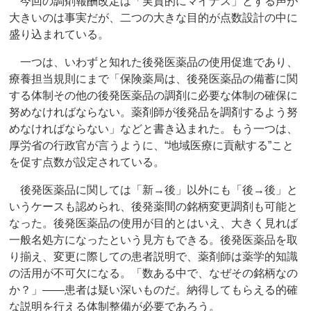
今回の調剤報酬改定は「実質的にマイナス」とする声が
大きいのは事実だが、二つの大きな目的が点数設計の中に
盛り込まれている。
一つは、いわずと知れた後発医薬品の使用促進であり、
療養担当規則にまで「保険薬局は、後発医薬品の備蓄に関
する体制その他の後発医薬品の調剤に必要な体制の確保に
努めなければならない。薬剤師が後発品を調剤するよう努
めなければならない」などと書き込まれた。もう一つは、
厚労省の行政官が言うように、“地域医療に貢献する”こと
を促す点数が設定されている。
後発医薬品に関しては「新→後」以外にも「後→後」と
いうケースも認められ、後発薬間の銘柄変更調剤も可能と
なった。後発医薬品の使用が目的とはいえ、大きく見れば
一般名処方になったという見方もできる。後発医薬品を取
り揃え、変更に際しての患者説明で、薬剤師は薬学的知識
の活用が不可欠になる。「数ある中で、なぜその銘柄なの
か？」――患者は疑い深いものだ。納得してもらえる的確
な説明を行える体制整備が必要であろう。