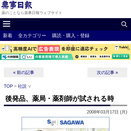
薬のことなら薬事日報ウェブサイト
新着
全カテゴリー
購読・購入・登録
« 前の記事
次の記事 »
TOP
>
社説
∨
後発品、薬局・薬剤師が試される時
2008年03月17日 (月)