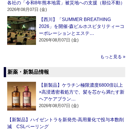
各社の「令和8年熊本地震」被災地への支援（順位不動）
2026年08月07日 (金)
【西川】「SUMMER BREATHING
2026」を開催‐森ビルホスピタリティーコ
ーポレーションとエステ…
2026年08月07日 (金)
もっと見る »
新薬・新製品情報
【新製品】ケラチン極限濃度6800倍以上
×高浸透密着処方で、髪を芯から満たす新
ヘアケアブラン…
2026年08月07日 (金)
【新製品】ハイゼントラを新発売‐高用量化で投与本数削
減 CSLベーリング