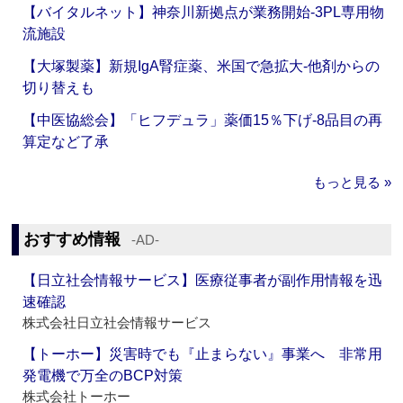
【バイタルネット】神奈川新拠点が業務開始‐3PL専用物
流施設
【大塚製薬】新規IgA腎症薬、米国で急拡大‐他剤からの
切り替えも
【中医協総会】「ヒフデュラ」薬価15％下げ‐8品目の再
算定など了承
もっと見る »
おすすめ情報
‐AD‐
【日立社会情報サービス】医療従事者が副作用情報を迅
速確認
株式会社日立社会情報サービス
【トーホー】災害時でも『止まらない』事業へ 非常用
発電機で万全のBCP対策
株式会社トーホー