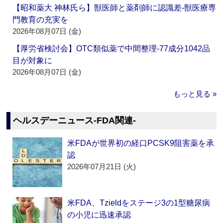
【昭和薬大 神林氏ら】獣医師と薬剤師に認識差‐獣医療専
門教育の充実を
2026年08月07日 (金)
【厚労省検討会】OTC類似薬で中間整理‐77成分1042品
目が対象に
2026年08月07日 (金)
もっと見る »
ヘルスデーニュース‐FDA関連‐
米FDAが世界初の経口PCSK9阻害薬を承
認
2026年07月21日 (火)
米FDA、Tzieldをステージ3の1型糖尿病
の小児に迅速承認