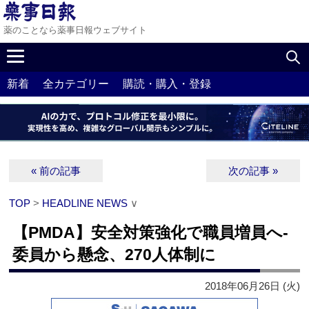
薬のことなら薬事日報ウェブサイト
新着
全カテゴリー
購読・購入・登録
« 前の記事
次の記事 »
TOP
>
HEADLINE NEWS
∨
【PMDA】安全対策強化で職員増員へ‐
委員から懸念、270人体制に
2018年06月26日 (火)