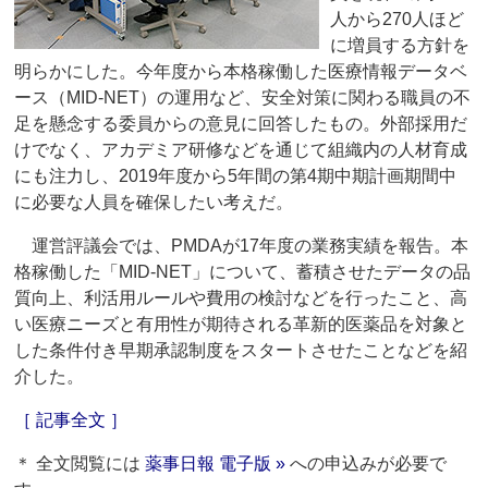
人から270人ほど
に増員する方針を
明らかにした。今年度から本格稼働した医療情報データベ
ース（MID-NET）の運用など、安全対策に関わる職員の不
足を懸念する委員からの意見に回答したもの。外部採用だ
けでなく、アカデミア研修などを通じて組織内の人材育成
にも注力し、2019年度から5年間の第4期中期計画期間中
に必要な人員を確保したい考えだ。
運営評議会では、PMDAが17年度の業務実績を報告。本
格稼働した「MID-NET」について、蓄積させたデータの品
質向上、利活用ルールや費用の検討などを行ったこと、高
い医療ニーズと有用性が期待される革新的医薬品を対象と
した条件付き早期承認制度をスタートさせたことなどを紹
介した。
［ 記事全文 ］
＊ 全文閲覧には
薬事日報 電子版 »
への申込みが必要で