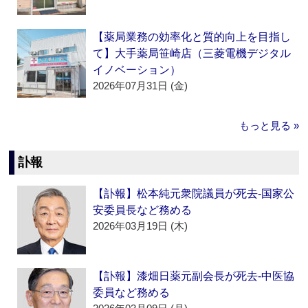
【薬局業務の効率化と質的向上を目指し
て】大手薬局笹崎店（三菱電機デジタル
イノベーション）
2026年07月31日 (金)
もっと見る »
訃報
【訃報】松本純元衆院議員が死去‐国家公
安委員長など務める
2026年03月19日 (木)
【訃報】漆畑日薬元副会長が死去‐中医協
委員など務める