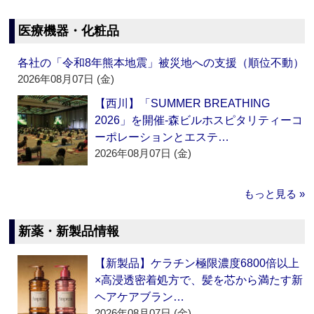
医療機器・化粧品
各社の「令和8年熊本地震」被災地への支援（順位不動）
2026年08月07日 (金)
【西川】「SUMMER BREATHING
2026」を開催‐森ビルホスピタリティーコ
ーポレーションとエステ…
2026年08月07日 (金)
もっと見る »
新薬・新製品情報
【新製品】ケラチン極限濃度6800倍以上
×高浸透密着処方で、髪を芯から満たす新
ヘアケアブラン…
2026年08月07日 (金)