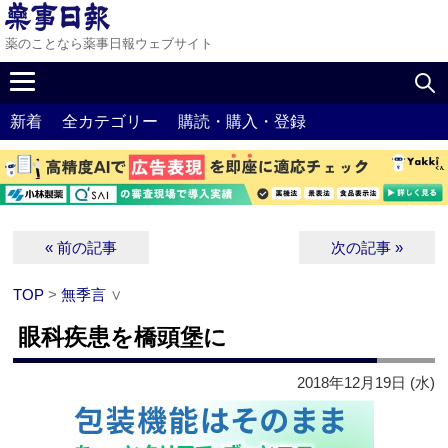
薬のことなら薬事日報ウェブサイト
新着
全カテゴリー
購読・購入・登録
« 前の記事
次の記事 »
TOP
>
無季言
∨
眼科疾患を橋頭堡に
2018年12月19日 (水)