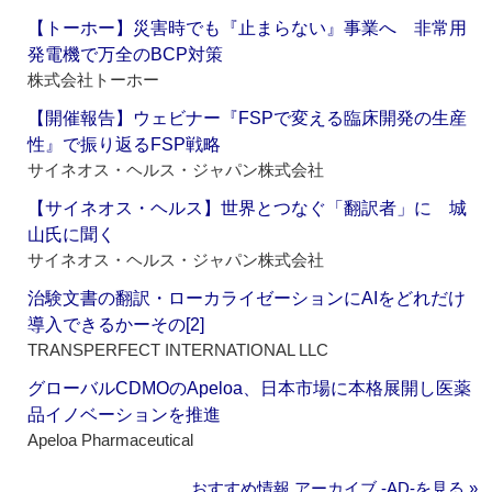
【トーホー】災害時でも『止まらない』事業へ 非常用
発電機で万全のBCP対策
株式会社トーホー
【開催報告】ウェビナー『FSPで変える臨床開発の生産
性』で振り返るFSP戦略
サイネオス・ヘルス・ジャパン株式会社
【サイネオス・ヘルス】世界とつなぐ「翻訳者」に 城
山氏に聞く
サイネオス・ヘルス・ジャパン株式会社
治験文書の翻訳・ローカライゼーションにAIをどれだけ
導入できるかーその[2]
TRANSPERFECT INTERNATIONAL LLC
グローバルCDMOのApeloa、日本市場に本格展開し医薬
品イノベーションを推進
Apeloa Pharmaceutical
おすすめ情報 アーカイブ ‐AD‐を見る »