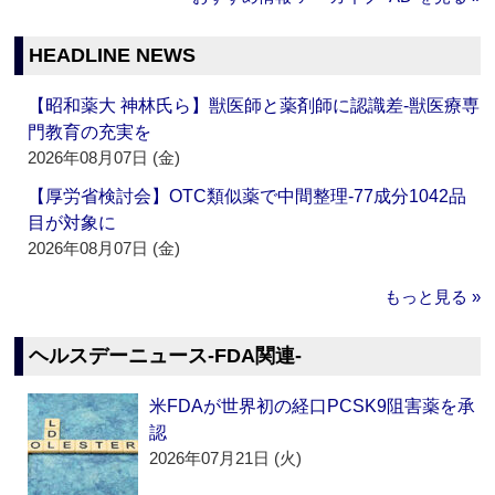
HEADLINE NEWS
【昭和薬大 神林氏ら】獣医師と薬剤師に認識差‐獣医療専
門教育の充実を
2026年08月07日 (金)
【厚労省検討会】OTC類似薬で中間整理‐77成分1042品
目が対象に
2026年08月07日 (金)
もっと見る »
ヘルスデーニュース‐FDA関連‐
米FDAが世界初の経口PCSK9阻害薬を承
認
2026年07月21日 (火)