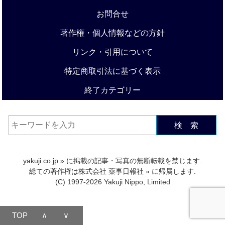
お問合せ
著作権・個人情報などの方針
リンク・引用について
特定商取引法に基づく表示
終了カテゴリー
検 索
yakuji.co.jp
» に掲載の記事・写真の無断転載を禁じます.
総ての著作権は
株式会社 薬事日報社
» に帰属します.
(C) 1997-2026 Yakuji Nippo, Limited
TOP
∧
∨