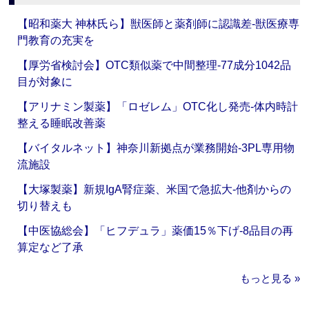
【昭和薬大 神林氏ら】獣医師と薬剤師に認識差‐獣医療専
門教育の充実を
【厚労省検討会】OTC類似薬で中間整理‐77成分1042品
目が対象に
【アリナミン製薬】「ロゼレム」OTC化し発売‐体内時計
整える睡眠改善薬
【バイタルネット】神奈川新拠点が業務開始‐3PL専用物
流施設
【大塚製薬】新規IgA腎症薬、米国で急拡大‐他剤からの
切り替えも
【中医協総会】「ヒフデュラ」薬価15％下げ‐8品目の再
算定など了承
もっと見る »