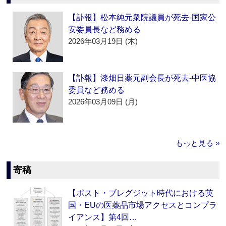
【訃報】松本純元衆院議員が死去‐国家公
安委員長など務める
2026年03月19日 (木)
【訃報】漆畑日薬元副会長が死去‐中医協
委員など務める
2026年03月09日 (月)
もっと見る »
寄稿
【ポスト・ブレグジット時代における英
国・EUの医薬品市場アクセスとコンプラ
イアンス】第4回…