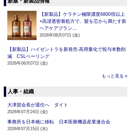
新薬・新製品情報
【新製品】ケラチン極限濃度6800倍以上
×高浸透密着処方で、髪を芯から満たす新
ヘアケアブラン…
2026年08月07日 (金)
【新製品】ハイゼントラを新発売‐高用量化で投与本数削
減 CSLベーリング
2026年08月07日 (金)
もっと見る »
人事・組織
大津賀会長が退任へ ダイト
2026年07月24日 (金)
事務所を日本橋に移転 日本医療機器産業連合会
2026年07月15日 (水)