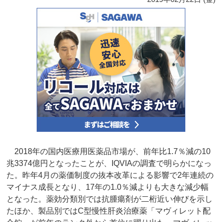
2018年の国内医療用医薬品市場が、前年比1.7％減の10
兆3374億円となったことが、IQVIAの調査で明らかになっ
た。昨年4月の薬価制度の抜本改革による影響で2年連続の
マイナス成長となり、17年の1.0％減よりも大きな減少幅
となった。薬効分類別では抗腫瘍剤が二桁近い伸びを示し
たほか、製品別ではC型慢性肝炎治療薬「マヴィレット配