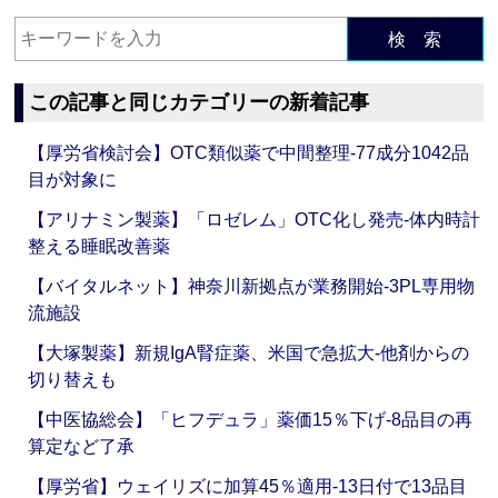
検 索
この記事と同じカテゴリーの新着記事
【厚労省検討会】OTC類似薬で中間整理‐77成分1042品
目が対象に
【アリナミン製薬】「ロゼレム」OTC化し発売‐体内時計
整える睡眠改善薬
【バイタルネット】神奈川新拠点が業務開始‐3PL専用物
流施設
【大塚製薬】新規IgA腎症薬、米国で急拡大‐他剤からの
切り替えも
【中医協総会】「ヒフデュラ」薬価15％下げ‐8品目の再
算定など了承
【厚労省】ウェイリズに加算45％適用‐13日付で13品目