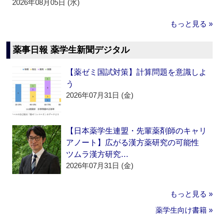
2026年08月05日 (水)
もっと見る »
薬事日報 薬学生新聞デジタル
【薬ゼミ国試対策】計算問題を意識しよ
う
2026年07月31日 (金)
【日本薬学生連盟・先輩薬剤師のキャリ
アノート】広がる漢方薬研究の可能性
ツムラ漢方研究…
2026年07月31日 (金)
もっと見る »
薬学生向け書籍 »