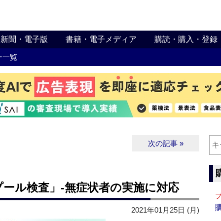
新聞・電子版
書籍・電子メディア
購読・購入・登録
ー一覧
次の記事 »
プール検査」‐無症状者の実施に対応
2021年01月25日 (月)