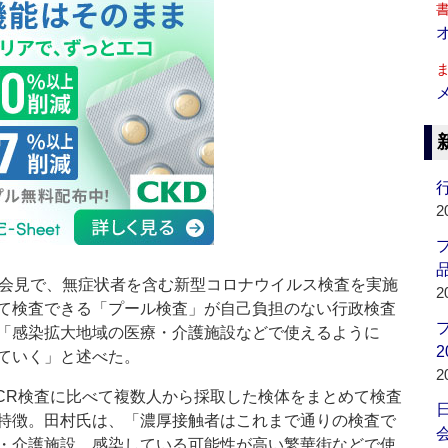
行
2
品
会見で、無症状者を含む新型コロナウイルス検査を実施
2
て検査できる「プール検査」が自己負担のない行政検査
「感染拡大地域の医療・介護施設などで使えるように
2
ていく」と述べた。
2
CR検査に比べて複数人から採取した検体をまとめて検査
特徴。田村氏は、「濃厚接触者はこれまで通りの検査で
会
・介護施設、感染している可能性が高い繁華街などで使