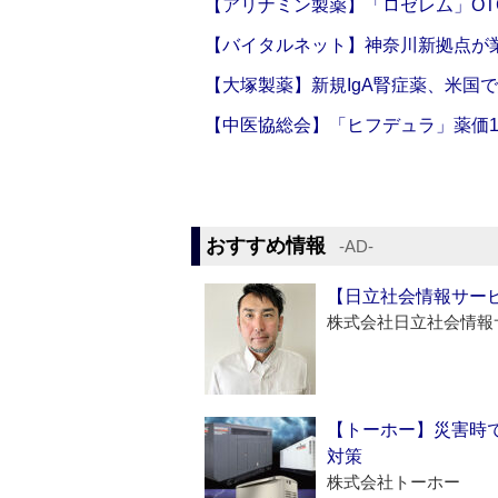
【アリナミン製薬】「ロゼレム」OT
【バイタルネット】神奈川新拠点が業
【大塚製薬】新規IgA腎症薬、米国
【中医協総会】「ヒフデュラ」薬価1
おすすめ情報
‐AD‐
【日立社会情報サー
株式会社日立社会情報
【トーホー】災害時
対策
株式会社トーホー