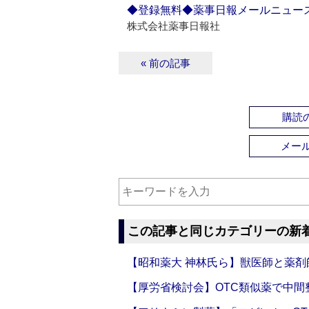
◆登録無料◆薬事日報メールニュー
株式会社薬事日報社
« 前の記事
購読の
メー
この記事と同じカテゴリーの新
【昭和薬大 神林氏ら】獣医師と薬剤
【厚労省検討会】OTC類似薬で中間整