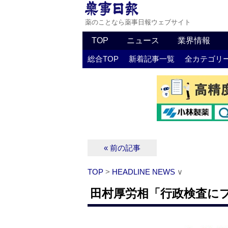
薬のことなら薬事日報ウェブサイト
TOP
ニュース
業界情報
総合TOP
新着記事一覧
全カテゴリ
« 前の記事
TOP
>
HEADLINE NEWS
∨
田村厚労相「行政検査に