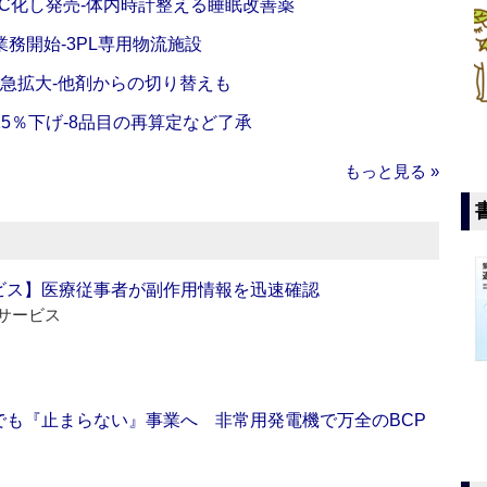
C化し発売‐体内時計整える睡眠改善薬
務開始‐3PL専用物流施設
で急拡大‐他剤からの切り替えも
5％下げ‐8品目の再算定など了承
もっと見る »
ビス】医療従事者が副作用情報を迅速確認
サービス
でも『止まらない』事業へ 非常用発電機で万全のBCP