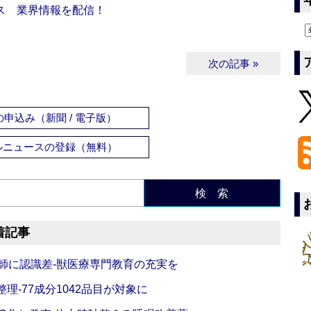
ス 業界情報を配信！
次の記事 »
申込み（新聞 / 電子版）
ルニュースの登録（無料）
検 索
着記事
師に認識差‐獣医療専門教育の充実を
理‐77成分1042品目が対象に