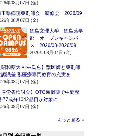
026年08月07日 (金)
埼玉県病院薬剤師会 研修会 2026/09
026年08月07日 (金)
徳島文理大学 徳島薬学
部 オープンキャンパ
ス 2026/08-2026/09
2026年08月07日 (金)
【昭和薬大 神林氏ら】獣医師と薬剤師
に認識差‐獣医療専門教育の充実を
026年08月07日 (金)
【厚労省検討会】OTC類似薬で中間整
理‐77成分1042品目が対象に
026年08月07日 (金)
もっと見る »