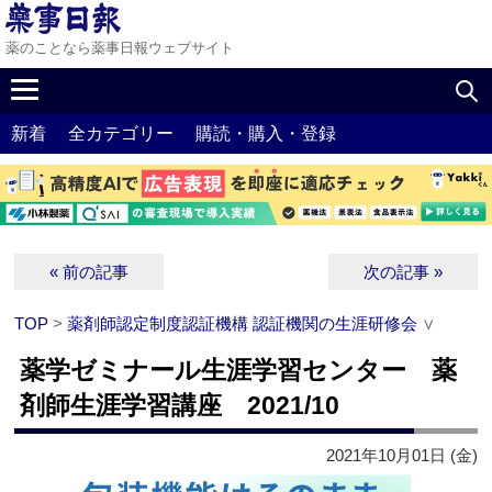
薬のことなら薬事日報ウェブサイト
新着
全カテゴリー
購読・購入・登録
« 前の記事
次の記事 »
TOP
>
薬剤師認定制度認証機構 認証機関の生涯研修会
∨
薬学ゼミナール生涯学習センター 薬
剤師生涯学習講座 2021/10
2021年10月01日 (金)