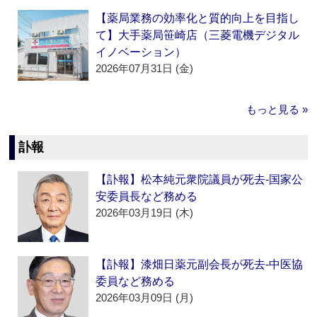
【薬局業務の効率化と質的向上を目指し
て】大手薬局笹崎店（三菱電機デジタル
イノベーション）
2026年07月31日 (金)
もっと見る »
訃報
【訃報】松本純元衆院議員が死去‐国家公
安委員長など務める
2026年03月19日 (木)
【訃報】漆畑日薬元副会長が死去‐中医協
委員など務める
2026年03月09日 (月)