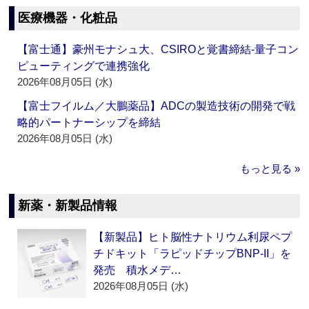
医療機器・化粧品
【富士通】豪州モナシュ大、CSIROと覚書締結‐量子コン
ピューティングで連携強化
2026年08月05日 (水)
【富士フイルム／大鵬薬品】ADCの製造技術の開発で戦
略的パートナーシップを締結
2026年08月05日 (水)
もっと見る »
新薬・新製品情報
【新製品】ヒト脳性ナトリウム利尿ペプ
チドキット「ラピッドチップBNP-II」を
発売 積水メデ…
2026年08月05日 (水)