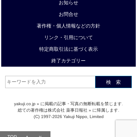
お知らせ
お問合せ
著作権・個人情報などの方針
リンク・引用について
特定商取引法に基づく表示
終了カテゴリー
検 索
yakuji.co.jp
» に掲載の記事・写真の無断転載を禁じます.
総ての著作権は
株式会社 薬事日報社
» に帰属します.
(C) 1997-2026 Yakuji Nippo, Limited
TOP
∧
∨