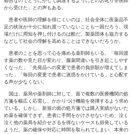
都合なのでどうにかして調達するようにとのお叱りを医師
から受けた」との声もある。
患者や医師の理解を得にくいのは、社会全体に医薬品不
足の状況が十分に知れ渡っていないことも一因だろう。現
場だけに周知を押し付けるのは酷だ。製薬団体も協力する
などして社会の理解を高めることはできないだろうか。
患者のことを思って心を痛める薬剤師もいる。「毎回渡
す薬の数や見た目が変わり、服薬間違いを引き起こしやす
くなった」「先発品への変更で患者の負担額が増えてしま
った」「毎回の変更で患者に迷惑をかけている」と心配す
る声が少なくない。
国は、薬局や薬剤師に対して、面で複数の医療機関の処
方箋を幅広く応需し、かかりつけ機能を発揮するよう求め
ている。しかし、新規の面の処方箋では購入実績がないた
め薬を確保できず、患者に手間をかけさせないため、泣く
泣く他の薬局を紹介せざるを得ないケースも頻発している
ようだ。薬の確保や対応に時間を取られてしまい、本来の