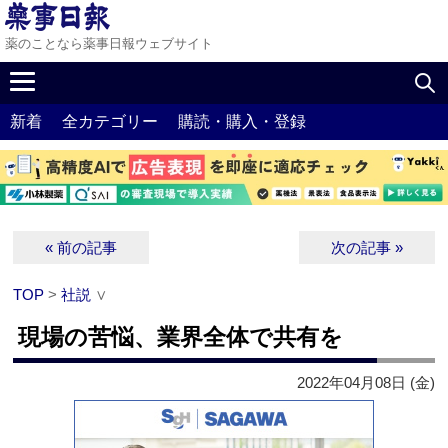
薬のことなら薬事日報ウェブサイト
新着
全カテゴリー
購読・購入・登録
« 前の記事
次の記事 »
TOP
>
社説
∨
現場の苦悩、業界全体で共有を
2022年04月08日 (金)