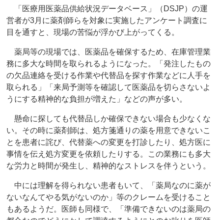
「医療用医薬品供給状況データベース」（DSJP）の運
営者が3月に薬剤師らを対象に実施したアンケート調査に
目を通すと、現場の苦悩が浮かび上がってくる。
薬局等の現場では、医薬品を確保するため、在庫管理業
務に多大な時間を取られるようになった。「発注したもの
の欠品連絡を受ける作業や代替品を探す作業などに人手を
取られる」「来局予測等を確認して医薬品を切らさないよ
うにする精神的な負担が増えた」などの声が多い。
懸命に探しても代替品しか確保できない場合も少なくな
い。その時に薬剤師は、処方箋通りの薬を用意できないこ
とを患者に詫び、代替薬への変更を打診したり、処方医に
事情を伝え処方変更を依頼したりする。この業務にも多大
な労力と時間が発生し、精神的なストレスを伴うという。
中には理解を得られない患者もいて、「薬局なのに薬が
ないなんてやる気がないのか」等のクレームを受けること
もあるようだ。医師も同様で、「準備できないのは薬局の