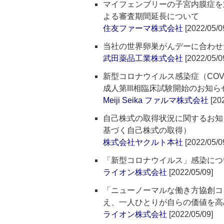
マイフェンブリーの子宮内膜症を
よる審査期間延長について
住友ファーマ株式会社
[2022/05/0
当社の世界卵巣がんデーに合わせ
武田薬品工業株式会社
[2022/05/0
新型コロナウイルス感染症（COVID-
成人第III相臨床試験開始のお知ら
Meiji Seika ファルマ株式会社
[202
自己株式の取得状況に関するお知
基づく自己株式の取得）
株式会社ヤクルト本社
[2022/05/0
「新型コロナウイルス」感染につ
ライオン株式会社
[2022/05/09]
「ニューノーマルな働き方協創コ
え、一人ひとりが自らの価値を高
ライオン株式会社
[2022/05/09]