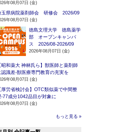
026年08月07日 (金)
埼玉県病院薬剤師会 研修会 2026/09
026年08月07日 (金)
徳島文理大学 徳島薬学
部 オープンキャンパ
ス 2026/08-2026/09
2026年08月07日 (金)
【昭和薬大 神林氏ら】獣医師と薬剤師
に認識差‐獣医療専門教育の充実を
026年08月07日 (金)
【厚労省検討会】OTC類似薬で中間整
理‐77成分1042品目が対象に
026年08月07日 (金)
もっと見る »