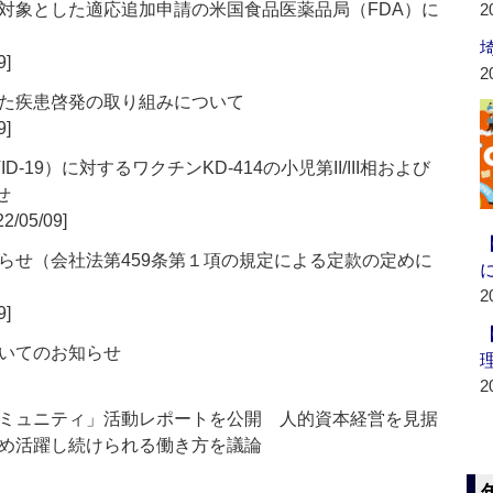
対象とした適応追加申請の米国食品医薬品局（FDA）に
2
9]
2
た疾患啓発の取り組みについて
9]
19）に対するワクチンKD-414の小児第II/III相および
せ
2/05/09]
らせ（会社法第459条第１項の規定による定款の定めに
2
9]
いてのお知らせ
2
ミュニティ」活動レポートを公開 人的資本経営を見据
め活躍し続けられる働き方を議論