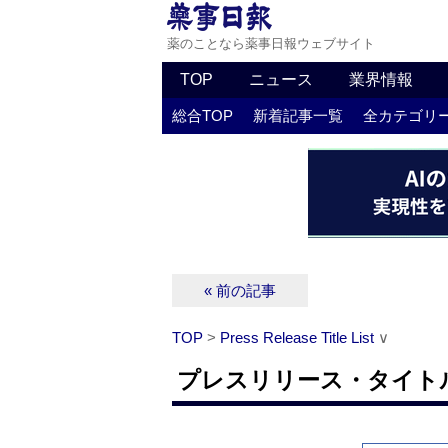
薬のことなら薬事日報ウェブサイト
TOP
ニュース
業界情報
総合TOP
新着記事一覧
全カテゴリ
« 前の記事
TOP
>
Press Release Title List
∨
プレスリリース・タイトルリス