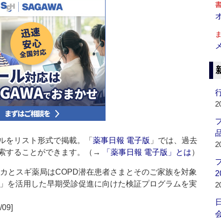
行
2
品
ルをリスト形式で掲載。「
薬事日報 電子版
」では、過去
2
索することができます。（→
「薬事日報 電子版」とは
）
ネカとスギ薬局はCOPD潜在患者さまとそのご家族を対象
2
lk」を活用した早期受診促進に向けた検証プログラムを実
2
/09]
会