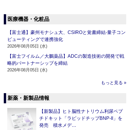
医療機器・化粧品
【富士通】豪州モナシュ大、CSIROと覚書締結‐量子コン
ピューティングで連携強化
2026年08月05日 (水)
【富士フイルム／大鵬薬品】ADCの製造技術の開発で戦
略的パートナーシップを締結
2026年08月05日 (水)
もっと見る »
新薬・新製品情報
【新製品】ヒト脳性ナトリウム利尿ペプ
チドキット「ラピッドチップBNP-II」を
発売 積水メデ…