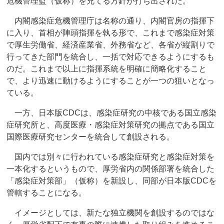
危機管理監（仮称）を充てる方針が打ち出された。
内閣感染症危機管理庁は名称の通り、内閣官房の指揮下
に入り、首相が陣頭指揮を執る形で、これまで感染症対策
で厚生労働省、経済産業省、外務省など、各省が縦割りで
行ってきた部門を統合し、一括で対応できるようにするも
のだ。これまで以上に指揮系統を明確に簡略化すること
で、より迅速に動けるようにすることが一つの狙いとなっ
ている。
一方、日本版CDCは、感染症研究の中核である国立感染
症研究所と、高度医療・感染症対策研究の拠点である国立
国際医療研究センターを統合して創設される。
国内では別々に行われている感染症研究と感染症対策を
一本化するというもので、厚労省内の関係部署を統合した
「感染症対策部」（仮称）を新設し、同部が日本版CDCを
管轄することになる。
イメージとしては、新たな独立機関を創設するのではな