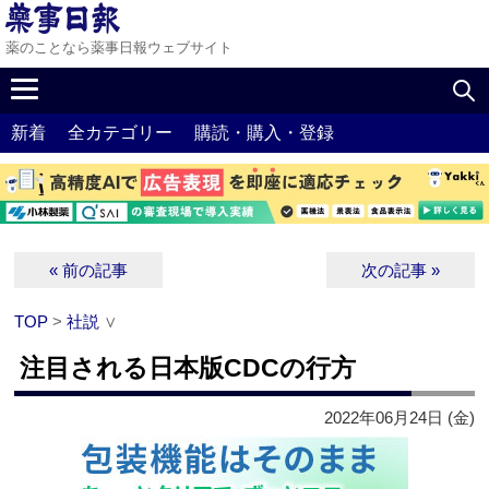
薬のことなら薬事日報ウェブサイト
新着
全カテゴリー
購読・購入・登録
« 前の記事
次の記事 »
TOP
>
社説
∨
注目される日本版CDCの行方
2022年06月24日 (金)