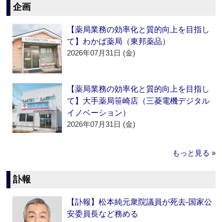
企画
【薬局業務の効率化と質的向上を目指し
て】わかば薬局（東邦薬品）
2026年07月31日 (金)
【薬局業務の効率化と質的向上を目指し
て】大手薬局笹崎店（三菱電機デジタル
イノベーション）
2026年07月31日 (金)
もっと見る »
訃報
【訃報】松本純元衆院議員が死去‐国家公
安委員長など務める