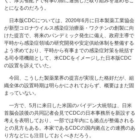
く、厚労省配下で有事の際に連携した取り組みを進めるこ
とになるのだろう。
日本版CDCについては、2020年6月に日本製薬工業協会
が新型コロナウイルス感染症治療薬・ワクチンの創製に向
けた提言で、将来のパンデミック発生に備え、政府主導で
平時から感染症領域の研究開発や安定供給体制を整備する
よう求めており、平時から有事までの感染症対策を統括す
る司令塔機能として、米CDCをイメージした日本版CDC
の設置を訴えていた。
今回、こうした製薬業界の提言が実現した格好だが、組
織全体の設置時期は明らかにされておらず、概要はまだ固
まっていない。
一方で、5月に来日した米国のバイデン大統領は、日米
首脳会談後の共同記者会見でCDCの日本事務所を新設する
考えを表明しており、一部では年内にも拠点が整備される
との見方もある。本家であるCDCの国内拠点との連携のあ
り方などにも注目しておくべきだろう。