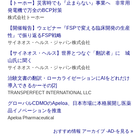
【トーホー】災害時でも『止まらない』事業へ 非常用
発電機で万全のBCP対策
株式会社トーホー
【開催報告】ウェビナー『FSPで変える臨床開発の生産
性』で振り返るFSP戦略
サイネオス・ヘルス・ジャパン株式会社
【サイネオス・ヘルス】世界とつなぐ「翻訳者」に 城
山氏に聞く
サイネオス・ヘルス・ジャパン株式会社
治験文書の翻訳・ローカライゼーションにAIをどれだけ
導入できるかーその[2]
TRANSPERFECT INTERNATIONAL LLC
グローバルCDMOのApeloa、日本市場に本格展開し医薬
品イノベーションを推進
Apeloa Pharmaceutical
おすすめ情報 アーカイブ ‐AD‐を見る »