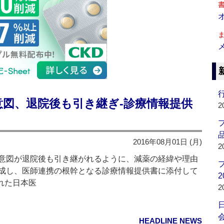
行
意図、退院後も引き継ぎ‐診療情報提供
2
品
2016年08月01日 (月)
2
意図が退院後も引き継がれるように、減薬の経緯や理由
成し、医師連携の根幹となる診療情報提供書に添付して
2
された日本医
2
会
HEADLINE NEWS