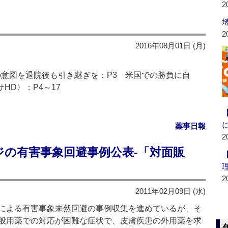
2
2
2016年08月01日 (月)
の意図を退院後も引き継ぎを：P3 米国での勝負に自
HD〉：P4～17
薬事日報
2
ジの有害事象回避事例公表‐「対面販
2
2011年02月09日 (水)
による有害事象未然回避の事例収集を進めているが、そ
般用薬での対応が困難な症状で、皮膚疾患の外用薬を求