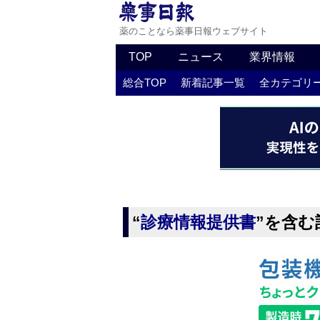
薬のことなら薬事日報ウェブサイト
TOP
ニュース
業界情報
総合TOP
新着記事一覧
全カテゴリ
“
診療情報提供書
”を含む