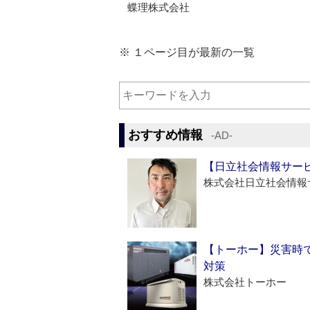
蝶理株式会社
※ １ページ目が最新の一覧
おすすめ情報
‐AD‐
【日立社会情報サー
株式会社日立社会情報
【トーホー】災害時
対策
株式会社トーホー