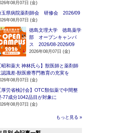
026年08月07日 (金)
埼玉県病院薬剤師会 研修会 2026/09
026年08月07日 (金)
徳島文理大学 徳島薬学
部 オープンキャンパ
ス 2026/08-2026/09
2026年08月07日 (金)
【昭和薬大 神林氏ら】獣医師と薬剤師
に認識差‐獣医療専門教育の充実を
026年08月07日 (金)
【厚労省検討会】OTC類似薬で中間整
理‐77成分1042品目が対象に
026年08月07日 (金)
もっと見る »