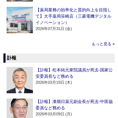
【薬局業務の効率化と質的向上を目指し
て】大手薬局笹崎店（三菱電機デジタル
イノベーション）
2026年07月31日 (金)
もっと見る »
訃報
【訃報】松本純元衆院議員が死去‐国家公
安委員長など務める
2026年03月19日 (木)
【訃報】漆畑日薬元副会長が死去‐中医協
委員など務める
2026年03月09日 (月)