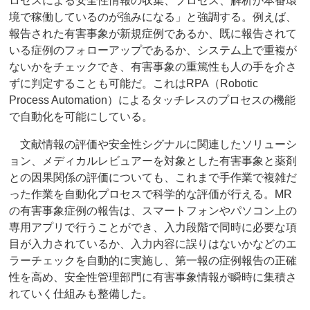
ロセスによる安全性情報の収集、プロセス、解析が本番環
境で稼働しているのが強みになる」と強調する。例えば、
報告された有害事象が新規症例であるか、既に報告されて
いる症例のフォローアップであるか、システム上で重複が
ないかをチェックでき、有害事象の重篤性も人の手を介さ
ずに判定することも可能だ。これはRPA（Robotic
Process Automation）によるタッチレスのプロセスの機能
で自動化を可能にしている。
文献情報の評価や安全性シグナルに関連したソリューシ
ョン、メディカルレビュアーを対象とした有害事象と薬剤
との因果関係の評価についても、これまで手作業で複雑だ
った作業を自動化プロセスで科学的な評価が行える。MR
の有害事象症例の報告は、スマートフォンやパソコン上の
専用アプリで行うことができ、入力段階で同時に必要な項
目が入力されているか、入力内容に誤りはないかなどのエ
ラーチェックを自動的に実施し、第一報の症例報告の正確
性を高め、安全性管理部門に有害事象情報が瞬時に集積さ
れていく仕組みも整備した。