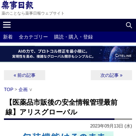
薬のことなら薬事日報ウェブサイト
新着
全カテゴリー
購読・購入・登録
« 前の記事
次の記事 »
TOP
>
企画
∨
【医薬品市販後の安全情報管理最前
線】アリスグローバル
2023年09月13日 (水)