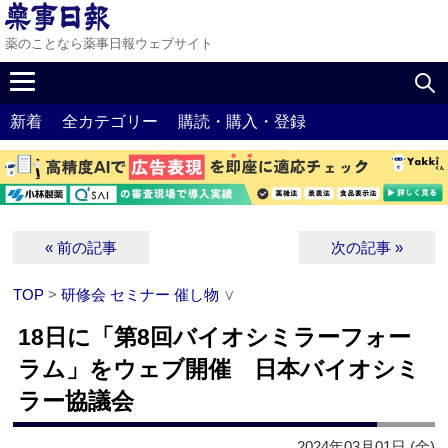
薬のことなら薬事日報ウェブサイト
新着
全カテゴリー
購読・購入・登録
« 前の記事
次の記事 »
TOP
>
研修会 セミナー 催し物
∨
18日に「第8回バイオシミラーフォー
ラム」をウェブ開催 日本バイオシミ
ラー協議会
2024年03月01日 (金)