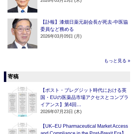
2026年03月19日 (木)
【訃報】漆畑日薬元副会長が死去‐中医協
委員など務める
2026年03月09日 (月)
もっと見る »
寄稿
【ポスト・ブレグジット時代における英
国・EUの医薬品市場アクセスとコンプラ
イアンス】第4回…
2026年07月23日 (木)
【UK–EU Pharmaceutical Market Access
and Compliance in the Post-Brexit Era】