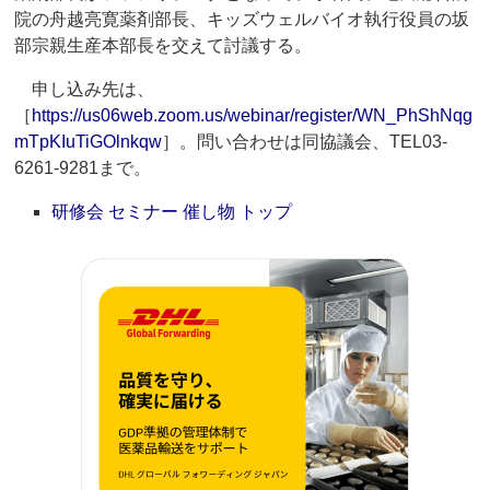
院の舟越亮寛薬剤部長、キッズウェルバイオ執行役員の坂
部宗親生産本部長を交えて討議する。
申し込み先は、
［
https://us06web.zoom.us/webinar/register/WN_PhShNqg
mTpKIuTiGOlnkqw
］。問い合わせは同協議会、TEL03-
6261-9281まで。
研修会 セミナー 催し物 トップ