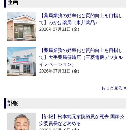
企画
【薬局業務の効率化と質的向上を目指し
て】わかば薬局（東邦薬品）
2026年07月31日 (金)
【薬局業務の効率化と質的向上を目指し
て】大手薬局笹崎店（三菱電機デジタル
イノベーション）
2026年07月31日 (金)
もっと見る »
訃報
【訃報】松本純元衆院議員が死去‐国家公
安委員長など務める