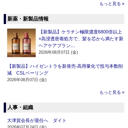
もっと見る »
新薬・新製品情報
【新製品】ケラチン極限濃度6800倍以上
×高浸透密着処方で、髪を芯から満たす新
ヘアケアブラン…
2026年08月07日 (金)
【新製品】ハイゼントラを新発売‐高用量化で投与本数削
減 CSLベーリング
2026年08月07日 (金)
もっと見る »
人事・組織
大津賀会長が退任へ ダイト
2026年07月24日 (金)