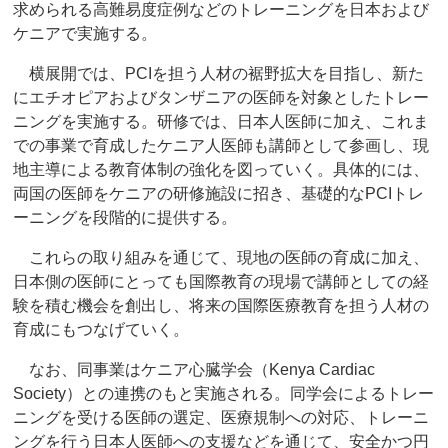
求められる高難易度症例などのトレーニングを日本および
ケニアで実施する。
横展開では、PCIを担う人材の裾野拡大を目指し、新た
にエチオピアおよびタンザニアの医師を対象としたトレー
ニングを実施する。研修では、日本人医師に加え、これま
での事業で育成したケニア人医師も講師として参画し、現
地主導による教育体制の強化を図っていく。具体的には、
両国の医師をケニアの研修施設に招き、基礎的なPCIトレ
ーニングを段階的に提供する。
これらの取り組みを通じて、現地の医師の育成に加え、
日本側の医師にとっても国際教育の現場で講師としての経
験を積む機会を創出し、将来の国際医療教育を担う人材の
育成にもつなげていく。
なお、同事業はケニア心臓学会（Kenya Cardiac
Society）との連携のもと実施される。同学会によるトレー
ニングを受ける医師の選定、医療規制への対応、トレーニ
ングを行う日本人医師への支援などを通じて、安全かつ円