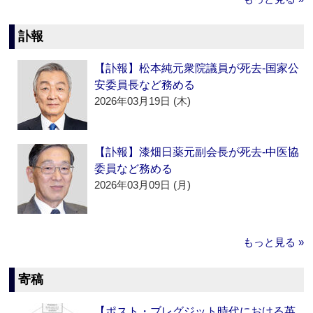
訃報
【訃報】松本純元衆院議員が死去‐国家公
安委員長など務める
2026年03月19日 (木)
【訃報】漆畑日薬元副会長が死去‐中医協
委員など務める
2026年03月09日 (月)
もっと見る »
寄稿
【ポスト・ブレグジット時代における英