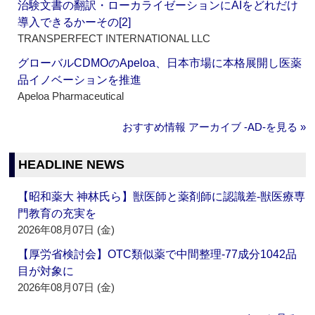
治験文書の翻訳・ローカライゼーションにAIをどれだけ
導入できるかーその[2]
TRANSPERFECT INTERNATIONAL LLC
グローバルCDMOのApeloa、日本市場に本格展開し医薬
品イノベーションを推進
Apeloa Pharmaceutical
おすすめ情報 アーカイブ ‐AD‐を見る »
HEADLINE NEWS
【昭和薬大 神林氏ら】獣医師と薬剤師に認識差‐獣医療専
門教育の充実を
2026年08月07日 (金)
【厚労省検討会】OTC類似薬で中間整理‐77成分1042品
目が対象に
2026年08月07日 (金)