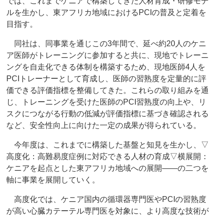
では、これまでケニアで構築してきた人材育成・研修モデ
ルを生かし、東アフリカ地域におけるPCIの普及と定着を
目指す。
同社は、同事業を通じこの3年間で、延べ約20人のケニ
ア医師がトレーニングに参加すると共に、現地でトレーニ
ングを自走化できる体制を構築するため、現地医師4人を
PCIトレーナーとして育成し、医師の習熟度を定量的に評
価できる評価指標を整備してきた。これらの取り組みを通
じ、トレーニングを受けた医師のPCI習熟度の向上や、リ
スクにつながる行動の低減が評価指標に基づき確認される
など、安全性向上に向けた一定の成果が得られている。
今年度は、これまでに構築した基盤と知見を生かし、▽
高度化：高難易度症例に対応できる人材の育成▽横展開：
ケニアを起点とした東アフリカ地域への展開――の二つを
軸に事業を展開していく。
高度化では、ケニア国内の循環器専門医やPCIの習熟度
が高い心臓カテーテル専門医を対象に、より高度な技術が