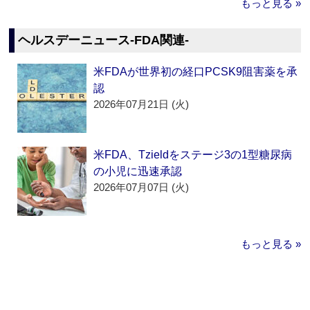
もっと見る »
ヘルスデーニュース‐FDA関連‐
米FDAが世界初の経口PCSK9阻害薬を承
認
2026年07月21日 (火)
米FDA、Tzieldをステージ3の1型糖尿病
の小児に迅速承認
2026年07月07日 (火)
もっと見る »