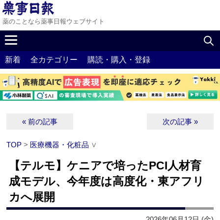
薬のことなら薬事日報ウェブサイト
新着
全カテゴリー
購読・購入・登録
« 前の記事
次の記事 »
TOP
>
医療機器・化粧品
∨
【テルモ】ケニアで培ったPCI人材育
成モデル、今年度は高度化・東アフリ
カへ展開
2026年06月12日 (金)