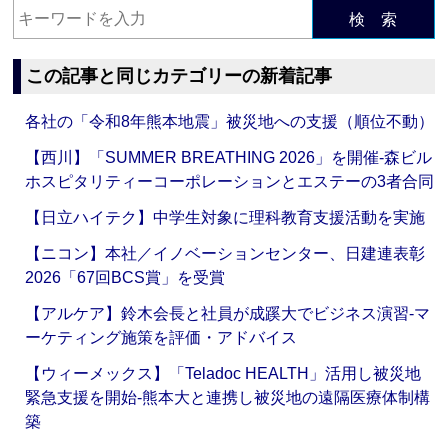
検 索
この記事と同じカテゴリーの新着記事
各社の「令和8年熊本地震」被災地への支援（順位不動）
【西川】「SUMMER BREATHING 2026」を開催‐森ビル
ホスピタリティーコーポレーションとエステーの3者合同
【日立ハイテク】中学生対象に理科教育支援活動を実施
【ニコン】本社／イノベーションセンター、日建連表彰
2026「67回BCS賞」を受賞
【アルケア】鈴木会長と社員が成蹊大でビジネス演習‐マ
ーケティング施策を評価・アドバイス
【ウィーメックス】「Teladoc HEALTH」活用し被災地
緊急支援を開始‐熊本大と連携し被災地の遠隔医療体制構
築