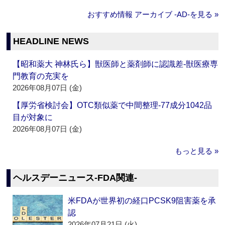
おすすめ情報 アーカイブ ‐AD‐を見る »
HEADLINE NEWS
【昭和薬大 神林氏ら】獣医師と薬剤師に認識差‐獣医療専
門教育の充実を
2026年08月07日 (金)
【厚労省検討会】OTC類似薬で中間整理‐77成分1042品
目が対象に
2026年08月07日 (金)
もっと見る »
ヘルスデーニュース‐FDA関連‐
米FDAが世界初の経口PCSK9阻害薬を承
認
2026年07月21日 (火)