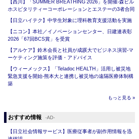
【西川】「SUMMER BREATHING 2026」を開催‐森ビル
ホスピタリティーコーポレーションとエステーの3者合同
【日立ハイテク】中学生対象に理科教育支援活動を実施
【ニコン】本社／イノベーションセンター、日建連表彰
2026「67回BCS賞」を受賞
【アルケア】鈴木会長と社員が成蹊大でビジネス演習‐マ
ーケティング施策を評価・アドバイス
【ウィーメックス】「Teladoc HEALTH」活用し被災地
緊急支援を開始‐熊本大と連携し被災地の遠隔医療体制構
築
もっと見る »
おすすめ情報
‐AD‐
【日立社会情報サービス】医療従事者が副作用情報を迅
速確認