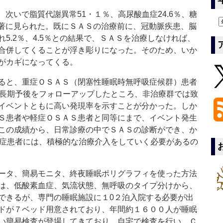
、次いで脂質代謝異常51・１％、高尿酸血症24.6％、糖
顕著に見られた。既にＳＡＳの治療前に、冠動脈疾患、脳
5.2％、4.5％との結果で、ＳＡＳを治療しなければ、
合併してくることが浮き彫りになった。そのため、いか
がカギになってくる。
ると、重症ＯＳＡＳ（閉塞性睡眠時無呼吸症候群）患者
の長期予後をフォローアップしたところ、非治療群では致
イベントともに高い発現率を示すことが分かった。しか
Ｓ患者や軽症ＯＳＡＳ患者と同等にまで、イベント発生
この成績から、日常診療の中でＳＡＳの診断ができ、か
重症患者には、積極的な治療介入をしていく必要があるの
ータ、簡易モニタ、終夜睡眠ポリグラフィを使った方法
は、低酸素血症、気流状態、無呼吸のタイプ分けから、
できるが、専門の睡眠施設に１0２泊入院する必要が出
ドが７ベッド用意されており、年間約１６００人が睡眠
い簡易検査が登場してきており、自宅で検査を行い、Ｃ