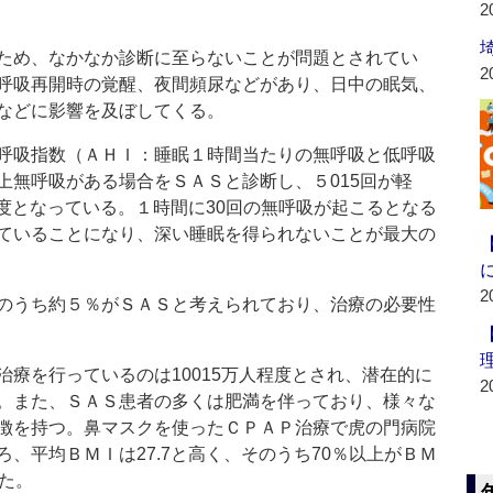
2
ため、なかなか診断に至らないことが問題とされてい
2
呼吸再開時の覚醒、夜間頻尿などがあり、日中の眠気、
などに影響を及ぼしてくる。
呼吸指数（ＡＨＩ：睡眠１時間当たりの無呼吸と低呼吸
無呼吸がある場合をＳＡＳと診断し、５015回が軽
が重度となっている。１時間に30回の無呼吸が起こるとなる
ていることになり、深い睡眠を得られないことが最大の
2
のうち約５％がＳＡＳと考えられており、治療の必要性
を行っているのは10015万人程度とされ、潜在的に
2
。また、ＳＡＳ患者の多くは肥満を伴っており、様々な
徴を持つ。鼻マスクを使ったＣＰＡＰ治療で虎の門病院
、平均ＢＭＩは27.7と高く、そのうち70％以上がＢＭ
た。