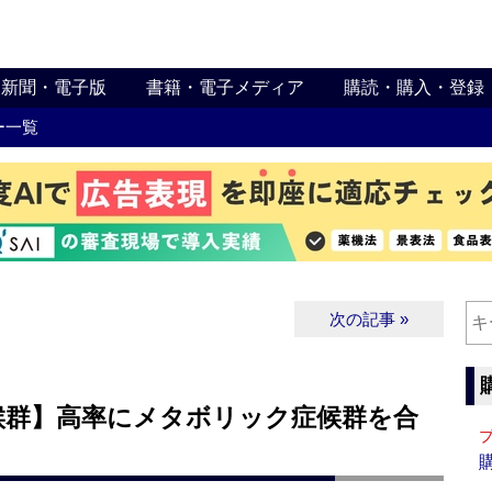
新聞・電子版
書籍・電子メディア
購読・購入・登録
ー一覧
次の記事 »
候群】高率にメタボリック症候群を合