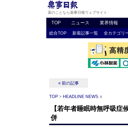
薬のことなら薬事日報ウェブサイト
TOP
ニュース
業界情報
総合TOP
新着記事一覧
全カテゴリ
« 前の記事
TOP
>
HEADLINE NEWS
∨
【若年者睡眠時無呼吸症
併