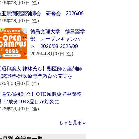
026年08月07日 (金)
埼玉県病院薬剤師会 研修会 2026/09
026年08月07日 (金)
徳島文理大学 徳島薬学
部 オープンキャンパ
ス 2026/08-2026/09
2026年08月07日 (金)
【昭和薬大 神林氏ら】獣医師と薬剤師
に認識差‐獣医療専門教育の充実を
026年08月07日 (金)
【厚労省検討会】OTC類似薬で中間整
理‐77成分1042品目が対象に
026年08月07日 (金)
もっと見る »