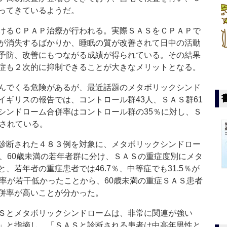
ってきているようだ。
けるＣＰＡＰ治療が行われる。実際ＳＡＳをＣＰＡＰで
が消失するばかりか、睡眠の質が改善されて日中の活動
予防、改善にもつながる成績が得られている。その結果
症も２次的に抑制できることが大きなメリットとなる。
んでくる危険があるが、最近話題のメタボリックシンド
イギリスの報告では、コントロール群43人、ＳＡＳ群61
シンドローム合併率はコントロール群の35％に対し、Ｓ
示されている。
診断された４８３例を対象に、メタボリックシンドロー
群、60歳未満の若年者群に分け、ＳＡＳの重症度別にメタ
、若年者の重症患者では46.7％、中等症でも31.5％が
併率が若干低かったことから、60歳未満の重症ＳＡＳ患者
併率が高いことが分かった。
Ｓとメタボリックシンドロームは、非常に関連が強い
」と指摘し、「ＳＡＳと診断される患者は中高年男性と