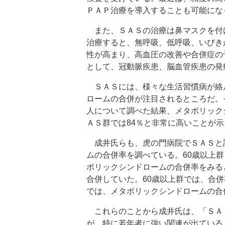
ＰＡＰ治療を導入することも可能にな
また、ＳＡＳの治療は鼻マスクを付
治療すると、無呼吸、低呼吸、いびき
性が高まり、高血圧の改善や合併症の
として、冠動脈疾患、脳血管疾患の発
ＳＡＳには、様々な生活習慣病が絡
ロームの合併が注目されるところだ。
人について調べた結果、メタボリック
ＡＳ群では84％と非常に高いことが
成井氏らも、虎の門病院でＳＡＳと
ムの合併率を調べている。60歳以上
ボリックシンドロームの合併率をみると
合併していた。60歳以上群では、合
では、メタボリックシンドロームの合
これらのことから成井氏は、「ＳＡ
が、特に若年者に強い関連が出ている