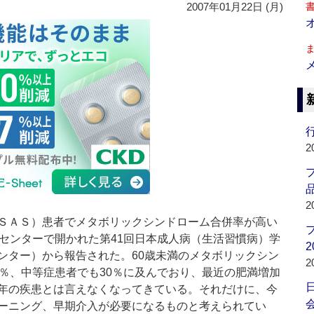
2007年01月22日 (月)
行
2
品
2
ＳＡＳ）患者でメタボリックシンドローム合併率が高い
市センターで開かれた第41回日本成人病（生活習慣病）学
2
ンター）から報告された。60歳未満のメタボリックシン
2
6％、中等症患者でも30％に及んでおり、最近の肥満増加
年の疾患とは言えなくなってきている。それだけに、今
会
ーニング、早期介入が必要になるものと考えられてい