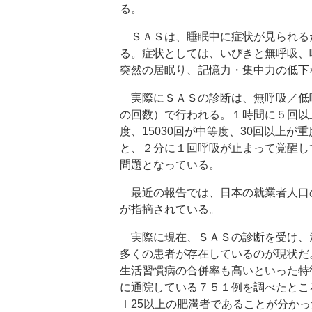
る。
ＳＡＳは、睡眠中に症状が見られる
る。症状としては、いびきと無呼吸、
突然の居眠り、記憶力・集中力の低下
実際にＳＡＳの診断は、無呼吸／低
の回数）で行われる。１時間に５回以上
度、15030回が中等度、30回以上
と、２分に１回呼吸が止まって覚醒し
問題となっている。
最近の報告では、日本の就業者人口
が指摘されている。
実際に現在、ＳＡＳの診断を受け、治療
多くの患者が存在しているのが現状だ
生活習慣病の合併率も高いといった特
に通院している７５１例を調べたところ
Ｉ25以上の肥満者であることが分かっ