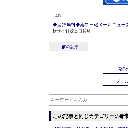
‐AD‐
◆登録無料◆薬事日報メールニュー
株式会社薬事日報社
« 前の記事
購読の
メー
この記事と同じカテゴリーの新