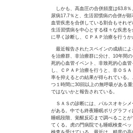
しかも、高血圧の合併頻度は63.8％
尿病17.7％と、生活習慣病の合併が
血管疾患を合併している割合もそれぞれ
生活習慣病を中心とする様々な疾患を
に早く診断し、ＣＰＡＰ治療を行うか
最近報告されたスペインの成績によ
を治療群、非治療群に分け、10年間
死的心血管イベント、非致死的心血管
し、ＣＰＡＰ治療を行うと、非ＯＳＡ
率を抑えるとの結果が得られている。
つ１時間に30回以上の無呼吸がある
ではないかと報告されている。
ＳＡＳの診断には、パルスオキシメ
がある。中でも終夜睡眠ポリグラフィ
睡眠段階、覚醒反応まで調べることが
てくる。虎の門病院でも睡眠検査ベッ
検査を受けている。最近は、精度の高