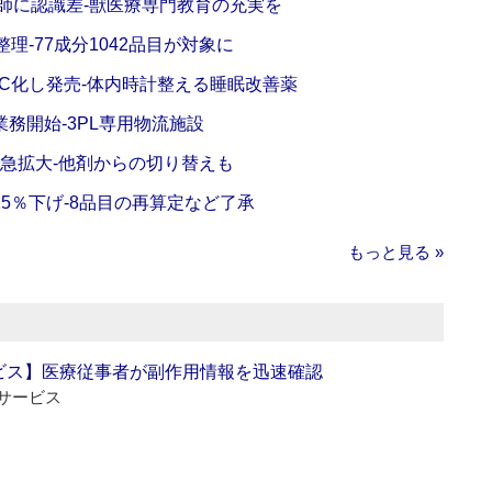
師に認識差‐獣医療専門教育の充実を
理‐77成分1042品目が対象に
C化し発売‐体内時計整える睡眠改善薬
務開始‐3PL専用物流施設
で急拡大‐他剤からの切り替えも
5％下げ‐8品目の再算定など了承
もっと見る »
ビス】医療従事者が副作用情報を迅速確認
サービス