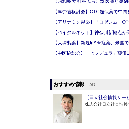
【昭和薬大 神林氏ら】獣医師と薬剤
【厚労省検討会】OTC類似薬で中間整
【アリナミン製薬】「ロゼレム」OT
【バイタルネット】神奈川新拠点が業
【大塚製薬】新規IgA腎症薬、米国
【中医協総会】「ヒフデュラ」薬価1
おすすめ情報
‐AD‐
【日立社会情報サー
株式会社日立社会情報