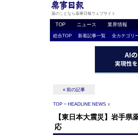
薬のことなら薬事日報ウェブサイト
TOP
ニュース
業界情報
総合TOP
新着記事一覧
全カテゴリ
« 前の記事
TOP
>
HEADLINE NEWS
∨
【東日本大震災】岩手県
応