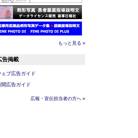
もっと見る »
広告掲載
ウェブ広告ガイド
新聞広告ガイド
広報・宣伝担当者の方へ »