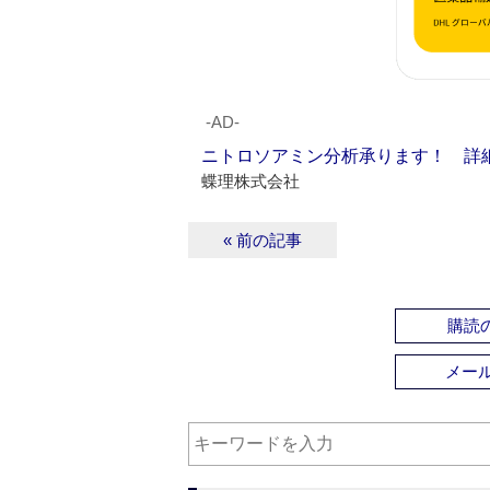
‐AD‐
ニトロソアミン分析承ります！ 詳
蝶理株式会社
« 前の記事
購読の
メー