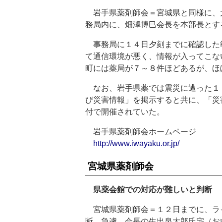
岩手県薬剤師会＝宮城県と同様に、
務局内に、畑澤博巳会長を本部長とす
事務局に１４日夕刻までに確認した
て通信環境が悪く、情報が入ってこな
町には薬局が７～８件ほどあるが、ほ
なお、岩手県薬では震災に遭った１
び災害情報」を掲示すると共に、「災
付で開催されていた。
岩手県薬剤師会ホームページ
http://www.iwayaku.or.jp/
宮城県薬剤師会
県薬会館での対応が難しいと判断
宮城県薬剤師会＝１２日までに、ラ
断。急遽、会長の生出泉太郎氏宅（お