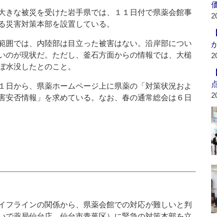
大きな被災を受けた岩手県では、１１日付で県薬会館事
2
る災害対策本部を設置している。
範囲では、内陸部は目立った被害はない。沿岸部につい
いのが現状だ。ただし、釜石方面からの情報では、大槌
2
ぼ水没したとのこと。
１日から、県薬ホームページ上に県薬の「対策状況およ
2
害安否情報」を求めている。なお、春の通常総会は６日
イフラインの関係から、県薬会館での対応が難しいと判
いで薬局仙台店、仙台市青葉区）に緊急の対策本部を立