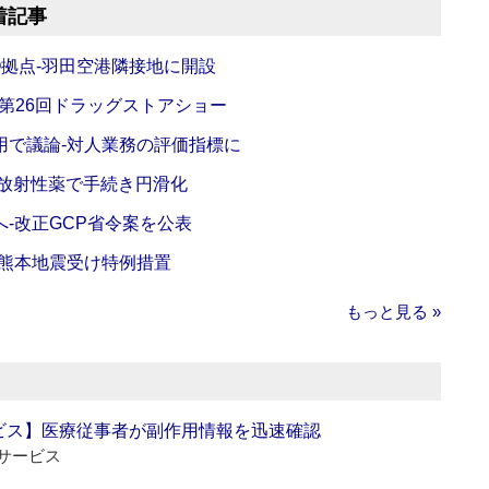
着記事
O拠点‐羽田空港隣接地に開設
‐第26回ドラッグストアショー
活用で議論‐対人業務の評価指標に
‐放射性薬で手続き円滑化
‐改正GCP省令案を公表
‐熊本地震受け特例措置
もっと見る »
ビス】医療従事者が副作用情報を迅速確認
サービス