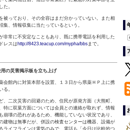
した。
を被っており、その全容はまだ分かっていない。また相
招集、情報収集に当たっているという。
が非常に不安定なこともあり、既に携帯電話を利用した
ドレスは
http://8423.teacup.com/mypha/bbs
まで。
兼用の災害掲示板を立ち上げ
薬会館内に対策本部を設置、１３日から県薬ＨＰ上に携
いる。
ど、二次災害の回避のため、住民が原発方面（大熊町、
、特に双葉方面については会員との連絡が取れず、情報
も崩壊の恐れがあるため、機能していない状況であり、
の建物は無事だが、併設の検査センターは機器、設備が
るライフラインは電気のみで、電話も「今日は比較的つ