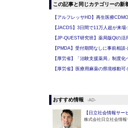
この記事と同じカテゴリーの新
【アルフレッサHD】再生医療CDM
【JACDS】3日間で11万人超が来場
【JP-QUEST研究班】薬局版QIの
【PMDA】受付期間なしに事前相談
【厚労省】「治験支援薬局」制度化へ
【厚労省】医療用麻薬の県境移動可
おすすめ情報
‐AD‐
【日立社会情報サー
株式会社日立社会情報