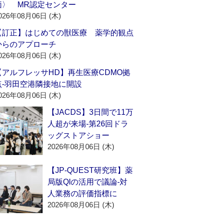
価〉 MR認定センター
026年08月06日 (木)
【訂正】はじめての獣医療 薬学的観点
からのアプローチ
026年08月06日 (木)
【アルフレッサHD】再生医療CDMO拠
点‐羽田空港隣接地に開設
026年08月06日 (木)
【JACDS】3日間で11万
人超が来場‐第26回ドラ
ッグストアショー
2026年08月06日 (木)
【JP-QUEST研究班】薬
局版QIの活用で議論‐対
人業務の評価指標に
2026年08月06日 (木)