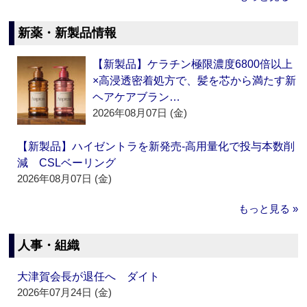
新薬・新製品情報
【新製品】ケラチン極限濃度6800倍以上
×高浸透密着処方で、髪を芯から満たす新
ヘアケアブラン…
2026年08月07日 (金)
【新製品】ハイゼントラを新発売‐高用量化で投与本数削
減 CSLベーリング
2026年08月07日 (金)
もっと見る »
人事・組織
大津賀会長が退任へ ダイト
2026年07月24日 (金)