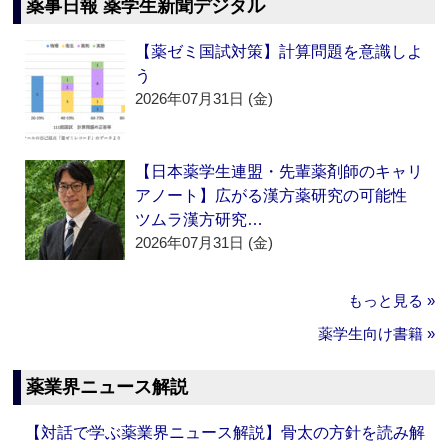
薬事日報 薬学生新聞デジタル
【薬ゼミ国試対策】計算問題を意識しよ
う
2026年07月31日 (金)
【日本薬学生連盟・先輩薬剤師のキャリ
アノート】広がる漢方薬研究の可能性
ツムラ漢方研究…
2026年07月31日 (金)
もっと見る »
薬学生向け書籍 »
薬業界ニュース解説
【対話で学ぶ薬業界ニュース解説】骨太の方針を読み解