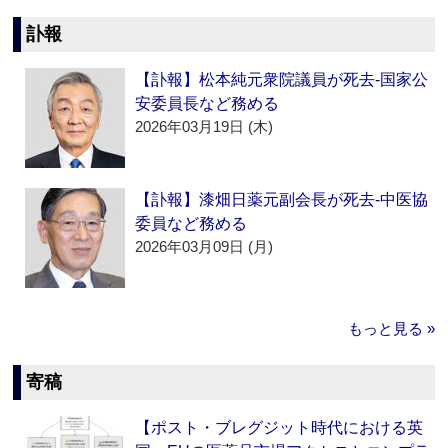
訃報
【訃報】松本純元衆院議員が死去‐国家公
安委員長など務める
2026年03月19日 (木)
【訃報】漆畑日薬元副会長が死去‐中医協
委員など務める
2026年03月09日 (月)
もっと見る »
寄稿
【ポスト・ブレグジット時代における英