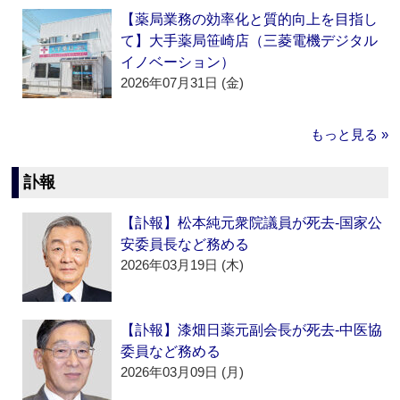
【薬局業務の効率化と質的向上を目指し
て】大手薬局笹崎店（三菱電機デジタル
イノベーション）
2026年07月31日 (金)
もっと見る »
訃報
【訃報】松本純元衆院議員が死去‐国家公
安委員長など務める
2026年03月19日 (木)
【訃報】漆畑日薬元副会長が死去‐中医協
委員など務める
2026年03月09日 (月)