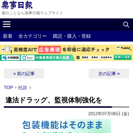
薬のことなら薬事日報ウェブサイト
新着
全カテゴリー
購読・購入・登録
« 前の記事
次の記事 »
TOP
>
社説
∨
違法ドラッグ、監視体制強化を
2012年07月06日 (金)