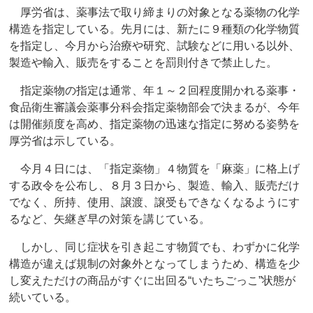
厚労省は、薬事法で取り締まりの対象となる薬物の化学
構造を指定している。先月には、新たに９種類の化学物質
を指定し、今月から治療や研究、試験などに用いる以外、
製造や輸入、販売をすることを罰則付きで禁止した。
指定薬物の指定は通常、年１～２回程度開かれる薬事・
食品衛生審議会薬事分科会指定薬物部会で決まるが、今年
は開催頻度を高め、指定薬物の迅速な指定に努める姿勢を
厚労省は示している。
今月４日には、「指定薬物」４物質を「麻薬」に格上げ
する政令を公布し、８月３日から、製造、輸入、販売だけ
でなく、所持、使用、譲渡、譲受もできなくなるようにす
るなど、矢継ぎ早の対策を講じている。
しかし、同じ症状を引き起こす物質でも、わずかに化学
構造が違えば規制の対象外となってしまうため、構造を少
し変えただけの商品がすぐに出回る“いたちごっこ”状態が
続いている。