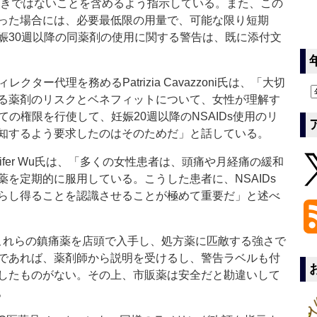
るべきではないことを含めるよう指示している。また、この
った場合には、必要最低限の用量で、可能な限り短期
娠30週以降の同薬剤の使用に関する警告は、既に添付文
ー代理を務めるPatrizia Cavazzoni氏は、「大切
る薬剤のリスクとベネフィットについて、女性が理解す
ての権限を行使して、妊娠20週以降のNSAIDs使用のリ
知するよう要求したのはそのためだ」と話している。
fer Wu氏は、「多くの女性患者は、頭痛や月経痛の緩和
を定期的に服用している。こうした患者に、NSAIDs
らし得ることを認識させることが極めて重要だ」と述べ
れらの鎮痛薬を店頭で入手し、処方薬に匹敵する強さで
であれば、薬剤師から説明を受けるし、警告ラベルも付
したものがない。その上、市販薬は安全だと勘違いして
。