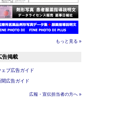
もっと見る »
広告掲載
ウェブ広告ガイド
新聞広告ガイド
広報・宣伝担当者の方へ »