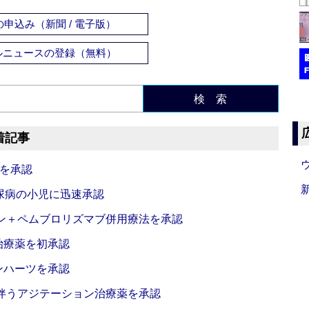
申込み（新聞 / 電子版）
ルニュースの登録（無料）
検 索
着記事
薬を承認
型糖尿病の小児に迅速承認
ァン＋ペムブロリズマブ併用療法を承認
治療薬を初承認
ンハーツを承認
に伴うアジテーション治療薬を承認