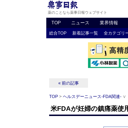
薬のことなら薬事日報ウェブサイト
TOP
ニュース
業界情報
総合TOP
新着記事一覧
全カテゴリ
« 前の記事
TOP
>
ヘルスデーニュース‐FDA関連‐
∨
米FDAが妊婦の鎮痛薬使