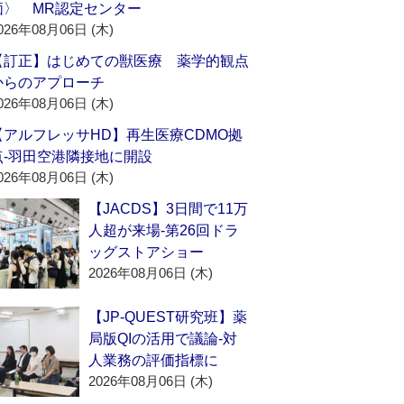
価〉 MR認定センター
026年08月06日 (木)
【訂正】はじめての獣医療 薬学的観点
からのアプローチ
026年08月06日 (木)
【アルフレッサHD】再生医療CDMO拠
点‐羽田空港隣接地に開設
026年08月06日 (木)
【JACDS】3日間で11万
人超が来場‐第26回ドラ
ッグストアショー
2026年08月06日 (木)
【JP-QUEST研究班】薬
局版QIの活用で議論‐対
人業務の評価指標に
2026年08月06日 (木)