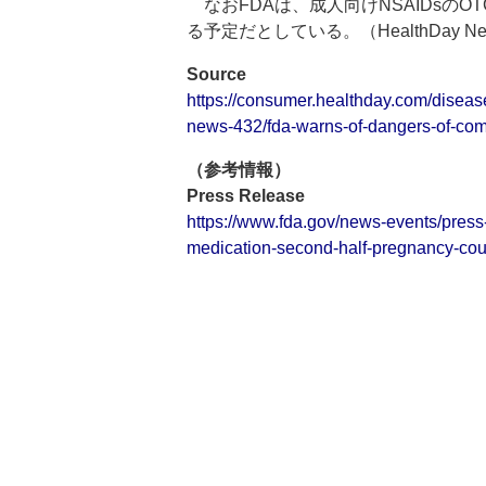
なおFDAは、成人向けNSAIDsの
る予定だとしている。（HealthDay New
Source
https://consumer.healthday.com/diseas
news-432/fda-warns-of-dangers-of-com
（参考情報）
Press Release
https://www.fda.gov/news-events/pres
medication-second-half-pregnancy-cou