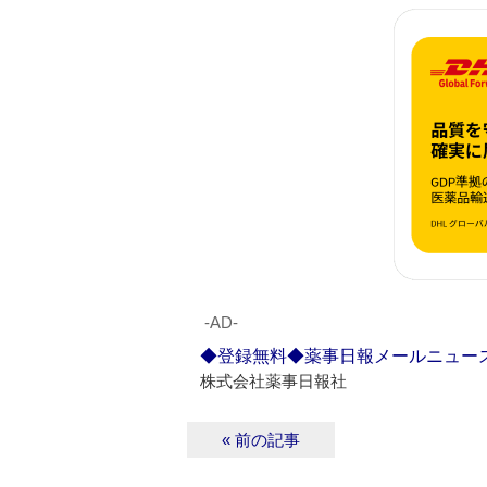
‐AD‐
◆登録無料◆薬事日報メールニュー
株式会社薬事日報社
« 前の記事