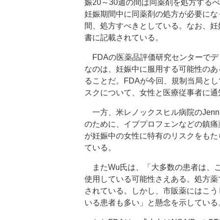
娠20～30週の間は同薬剤を処方す
妊娠期間中に同薬剤の処方が必要にな
間、処方すべきとしている。なお、妊
書に記載されている。
FDAの医薬品評価研究センターでディレクタ
なのは、妊娠中に服用する可能性のあ
ることだ。FDAが今回、規制当局とし
スクについて、女性と医療従事者に通
一方、米レノックスヒル病院のJenni
のために、イブプロフェンなどの鎮痛薬
が妊娠中の女性に特有のリスクをもた
ている。
またWu氏は、「大多数の患者は、こ
使用している可能性さえある。処方薬
されている。しかし、市販薬にはこう
いる患者も多い」と懸念を示している