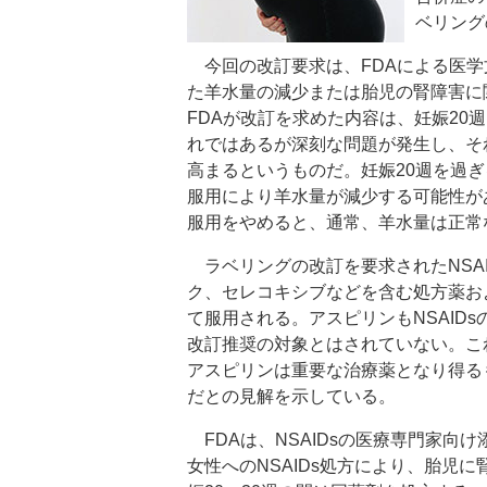
ベリング
今回の改訂要求は、FDAによる医学文
た羊水量の減少または胎児の腎障害に
FDAが改訂を求めた内容は、妊娠20
れではあるが深刻な問題が発生し、そ
高まるというものだ。妊娠20週を過ぎ
服用により羊水量が減少する可能性があ
服用をやめると、通常、羊水量は正常
ラベリングの改訂を要求されたNSA
ク、セレコキシブなどを含む処方薬お
て服用される。アスピリンもNSAID
改訂推奨の対象とはされていない。こ
アスピリンは重要な治療薬となり得る
だとの見解を示している。
FDAは、NSAIDsの医療専門家向け添付文書
女性へのNSAIDs処方により、胎児