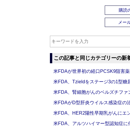
購読の
メー
この記事と同じカテゴリーの新
米FDAが世界初の経口PCSK9阻害
米FDA、Tzieldをステージ3の1
米FDA、腎細胞がんのベルズチフ
米FDAがD型肝炎ウイルス感染症の
米FDA、HER2陽性早期乳がんにエ
米FDA、アルツハイマー型認知症