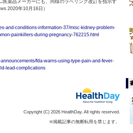
OTC医薬品メーカーにも、同様のラベリング改訂を指示す
s 2020年10月16日）
es-and-conditions-information-37/misc-kidney-problem-
mon-painkillers-during-pregnancy-762215.html
s-announcements/fda-warns-using-type-pain-and-fever-
ld-lead-complications
Copyright (C) 2026 HealthDay. All rights reserved.
※掲載記事の無断転用を禁じます。