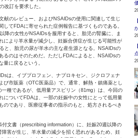
の改訂を要求した。
2
献のレビュー、およびNSAIDsの使用に関連して生じ
関してFDAに寄せられた症例報告に基づくものである。
週以降の女性がNSAIDsを服用すると、胎児の腎臓に、ま
2
れにより羊水量が減少し、妊娠合併症が生じる可能性が
ると、胎児の尿が羊水の主な産生源となる。NSAIDsの
るのはそのためだ。ただしFDAによると、NSAIDsの
2
な量に戻るという。
IDsは、イブプロフェン、ナプロキセン、ジクロフェナ
よび市販薬（OTC医薬品）で、通常、解熱・鎮痛薬とし
sの一種であるが、低用量アスピリン（81mg）は、今回の
れについてFDAは、一部の妊娠中の女性にとって低用量
ものであり、医療従事者の指示のもと、処方されるべき
（prescribing information）に、妊娠20週以降の
に腎障害が生じ、羊水量の減少を招く恐れがあるため、妊