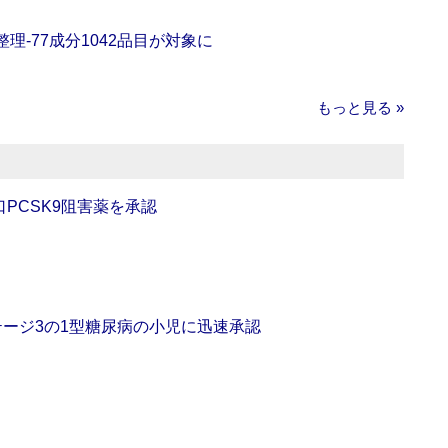
理‐77成分1042品目が対象に
もっと見る »
口PCSK9阻害薬を承認
をステージ3の1型糖尿病の小児に迅速承認