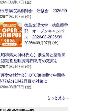
026年08月07日 (金)
埼玉県病院薬剤師会 研修会 2026/09
026年08月07日 (金)
徳島文理大学 徳島薬学
部 オープンキャンパ
ス 2026/08-2026/09
2026年08月07日 (金)
【昭和薬大 神林氏ら】獣医師と薬剤師
に認識差‐獣医療専門教育の充実を
026年08月07日 (金)
【厚労省検討会】OTC類似薬で中間整
理‐77成分1042品目が対象に
026年08月07日 (金)
もっと見る »