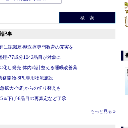
検 索
着記事
師に認識差‐獣医療専門教育の充実を
理‐77成分1042品目が対象に
C化し発売‐体内時計整える睡眠改善薬
務開始‐3PL専用物流施設
で急拡大‐他剤からの切り替えも
5％下げ‐8品目の再算定など了承
もっと見る »