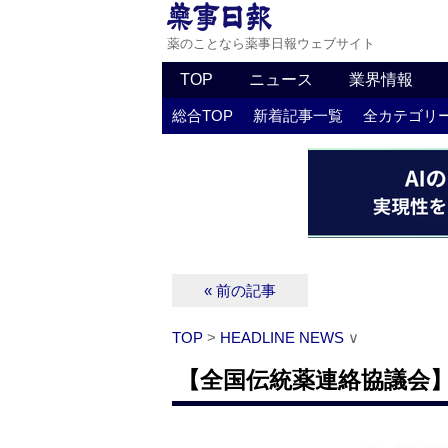
薬のことなら薬事日報ウェブサイト
TOP
ニュース
業界情報
総合TOP
新着記事一覧
全カテゴリ
« 前の記事
TOP
>
HEADLINE NEWS
∨
【全国伝統薬連絡協議会