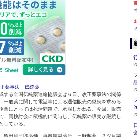
行
2
品
正薬事法
伝統薬
2
成する全国伝統薬連絡協議会は６日、改正薬事法の関係
、一般薬に関して電話等による通信販売の継続を求める
2
企業にとっては死活問題で、承服しかねる。今回、販売
2
で、同検討会に積極的に関与し、伝統薬の販売が継続し
としている。
会
、亀田利三郎薬舗、再春館製薬所、日野製薬、八ツ目製