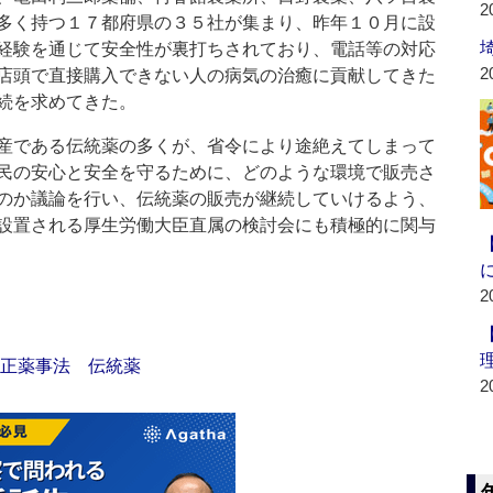
2
多く持つ１７都府県の３５社が集まり、昨年１０月に設
経験を通じて安全性が裏打ちされており、電話等の対応
2
店頭で直接購入できない人の病気の治癒に貢献してきた
続を求めてきた。
産である伝統薬の多くが、省令により途絶えてしまって
民の安心と安全を守るために、どのような環境で販売さ
のか議論を行い、伝統薬の販売が継続していけるよう、
設置される厚生労働大臣直属の検討会にも積極的に関与
2
正薬事法
伝統薬
2