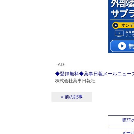
‐AD‐
◆登録無料◆薬事日報メールニュー
株式会社薬事日報社
« 前の記事
購読の
メー