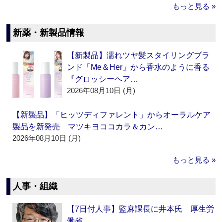
もっと見る »
新薬・新製品情報
【新製品】濡れツヤ髪スタイリングブラ
ンド「Me＆Her」から香水のように香る
『グロッシーヘア…
2026年08月10日 (月)
【新製品】「ヒッツディファレント」からオーラルケア
製品を新発売 マツキヨココカラ＆カン…
2026年08月10日 (月)
もっと見る »
人事・組織
【7日付人事】監麻課長に井本氏 厚生労
働省