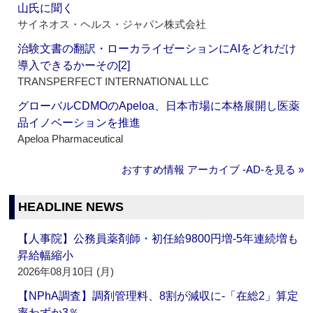
山氏に聞く
サイネオス・ヘルス・ジャパン株式会社
治験文書の翻訳・ローカライゼーションにAIをどれだけ
導入できるかーその[2]
TRANSPERFECT INTERNATIONAL LLC
グローバルCDMOのApeloa、日本市場に本格展開し医薬
品イノベーションを推進
Apeloa Pharmaceutical
おすすめ情報 アーカイブ ‐AD‐を見る »
HEADLINE NEWS
【人事院】公務員薬剤師・初任給9800円増‐5年連続増も
昇給幅縮小
2026年08月10日 (月)
【NPhA調査】調剤管理料、8割が減収に‐「在総2」算定
率わずか3％