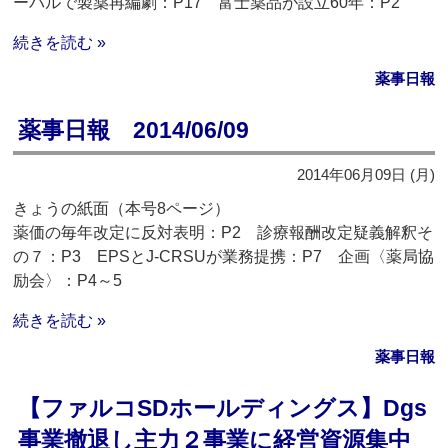
ーバルで製薬再編劇：P17 富士薬品が設立60年：P2
続きを読む »
薬事日報
薬事日報 2014/06/09
2014年06月09日 (月)
きょうの紙面（本号8ページ）
薬価の毎年改定に反対表明：P2 診療報酬改定疑義解釈そ
の７：P3 EPSとJ-CRSUが業務提携：P7 企画〈薬局協
励会〉：P4～5
続きを読む »
薬事日報
【ファルコSDホールディングス】Dgs
事業撤退し主力２事業に経営資源集中