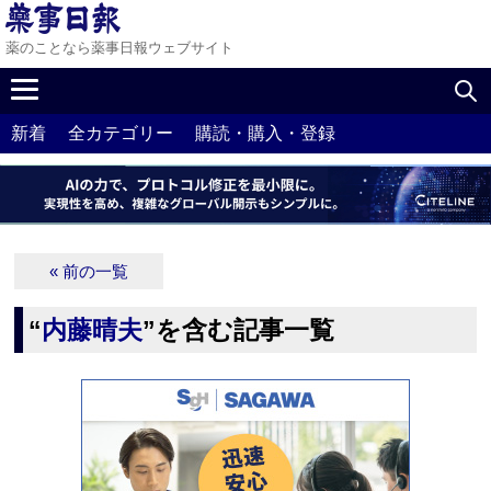
薬のことなら薬事日報ウェブサイト
新着
全カテゴリー
購読・購入・登録
« 前の一覧
“
内藤晴夫
”を含む記事一覧