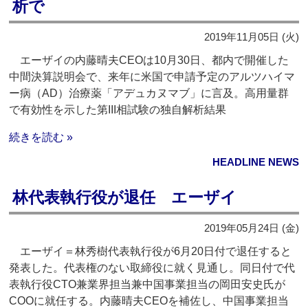
析で
2019年11月05日 (火)
エーザイの内藤晴夫CEOは10月30日、都内で開催した
中間決算説明会で、来年に米国で申請予定のアルツハイマ
ー病（AD）治療薬「アデュカヌマブ」に言及。高用量群
で有効性を示した第III相試験の独自解析結果
続きを読む »
HEADLINE NEWS
林代表執行役が退任 エーザイ
2019年05月24日 (金)
エーザイ＝林秀樹代表執行役が6月20日付で退任すると
発表した。代表権のない取締役に就く見通し。同日付で代
表執行役CTO兼業界担当兼中国事業担当の岡田安史氏が
COOに就任する。内藤晴夫CEOを補佐し、中国事業担当