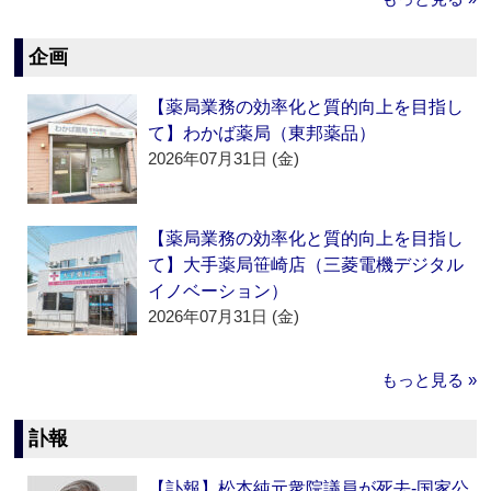
企画
【薬局業務の効率化と質的向上を目指し
て】わかば薬局（東邦薬品）
2026年07月31日 (金)
【薬局業務の効率化と質的向上を目指し
て】大手薬局笹崎店（三菱電機デジタル
イノベーション）
2026年07月31日 (金)
もっと見る »
訃報
【訃報】松本純元衆院議員が死去‐国家公