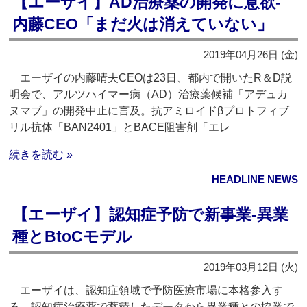
【エーザイ】AD治療薬の開発に意欲‐
内藤CEO「まだ火は消えていない」
2019年04月26日 (金)
エーザイの内藤晴夫CEOは23日、都内で開いたR＆D説
明会で、アルツハイマー病（AD）治療薬候補「アデュカ
ヌマブ」の開発中止に言及。抗アミロイドβプロトフィブ
リル抗体「BAN2401」とBACE阻害剤「エレ
続きを読む »
HEADLINE NEWS
【エーザイ】認知症予防で新事業‐異業
種とBtoCモデル
2019年03月12日 (火)
エーザイは、認知症領域で予防医療市場に本格参入す
る。認知症治療薬で蓄積したデータから異業種との協業で