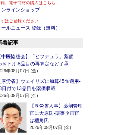
書籍、電子商材の購入はこちら
オンラインショップ
まずはご登録ください
メールニュース 登録（無料）
新着記事
【中医協総会】「ヒフデュラ」薬価
15％下げ‐8品目の再算定など了承
026年08月07日 (金)
【厚労省】ウェイリズに加算45％適用‐
13日付で13品目を薬価収載
026年08月07日 (金)
【厚労省人事】薬剤管理
官に大原氏‐薬事企画官
は稲角氏
2026年08月07日 (金)