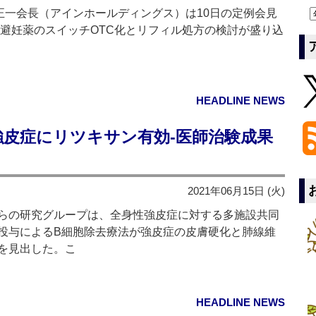
正一会長（アインホールディングス）は10日の定例会見
急避妊薬のスイッチOTC化とリフィル処方の検討が盛り込
HEADLINE NEWS
強皮症にリツキサン有効‐医師治験成果
2021年06月15日 (火)
らの研究グループは、全身性強皮症に対する多施設共同
投与によるB細胞除去療法が強皮症の皮膚硬化と肺線維
を見出した。こ
HEADLINE NEWS