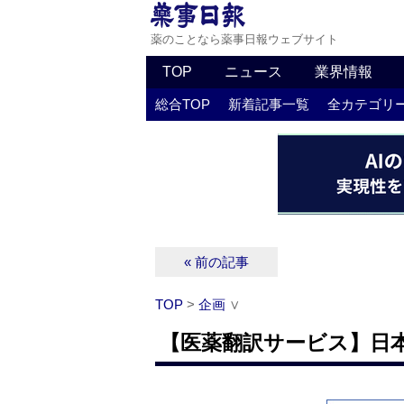
薬のことなら薬事日報ウェブサイト
TOP
ニュース
業界情報
総合TOP
新着記事一覧
全カテゴリ
« 前の記事
TOP
>
企画
∨
【医薬翻訳サービス】日