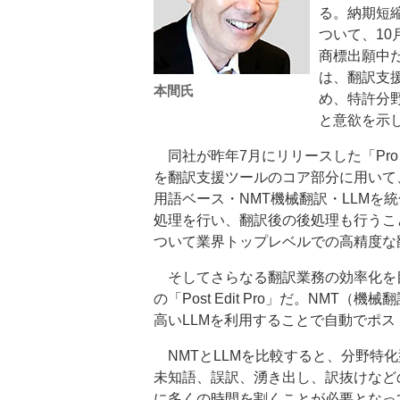
る。納期短
ついて、1
商標出願中
は、翻訳支
本間氏
め、特許分
と意欲を示
同社が昨年7月にリリースした「Pro Tr
を翻訳支援ツールのコア部分に用いて
用語ベース・NMT機械翻訳・LLMを
処理を行い、翻訳後の後処理も行うこ
ついて業界トップレベルでの高精度な
そしてさらなる翻訳業務の効率化を目
の「Post Edit Pro」だ。NM
高いLLMを利用することで自動でポ
NMTとLLMを比較すると、分野特
未知語、誤訳、湧き出し、訳抜けなど
に多くの時間を割くことが必要となって