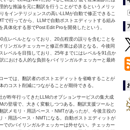
理的な推論を元に翻訳を行うことができるというメリッ
りをインテリジェンスの高いLLMが自動で修正できるこ
Tで行ってから、LLMで自動ポストエディットする組み
化する形でPost Edit Proを開発したという。
ンスは80点レベルとなっており、20点程度の誤りを含むことを
イリンガルチェッカーと修正作業は必須となる。今後同
スレベルを目指しており、25年までにはレベルを91点か
翻訳における人的な負担をバイリンガルチェッカーと最終
ローでは、翻訳者のポストエディットを省略することが
体のコスト削減につながることが期待できる。
は、当社が昨年行ってきたLLMのオプションサービスの集大成
LMの登場で、大きく変貌しつつある。翻訳支援ツールと
翻訳メモリ・用語ベース・NMTがあったが、今後主役の
リ・用語ベース・NMTになる。自動ポストエディットが
ーでのバイリンガルチェッカーは外せない。チェッカー