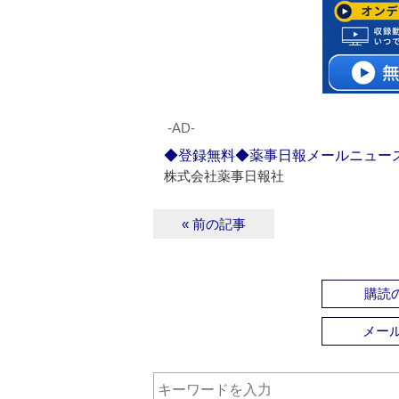
‐AD‐
◆登録無料◆薬事日報メールニュー
株式会社薬事日報社
« 前の記事
購読の
メー