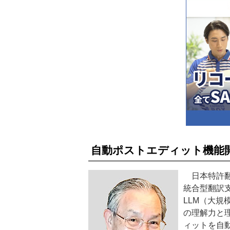
自動ポストエディット機能開
日本特許翻
統合型翻訳支援
LLM（大
の理解力と
ィットを自動化