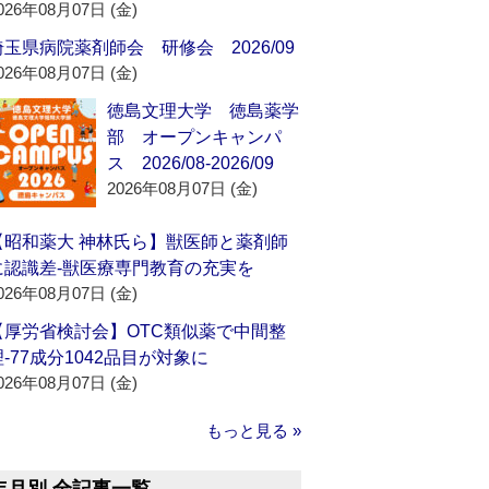
026年08月07日 (金)
埼玉県病院薬剤師会 研修会 2026/09
026年08月07日 (金)
徳島文理大学 徳島薬学
部 オープンキャンパ
ス 2026/08-2026/09
2026年08月07日 (金)
【昭和薬大 神林氏ら】獣医師と薬剤師
に認識差‐獣医療専門教育の充実を
026年08月07日 (金)
【厚労省検討会】OTC類似薬で中間整
理‐77成分1042品目が対象に
026年08月07日 (金)
もっと見る »