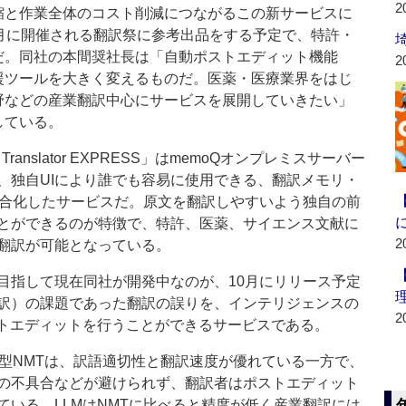
2
縮と作業全体のコスト削減につながるこの新サービスに
0月に開催される翻訳祭に参考出品をする予定で、特許・
だ。同社の本間奨社長は「自動ポストエディット機能
2
援ツールを大きく変えるものだ。医薬・医療業界をはじ
野などの産業翻訳中心にサービスを展開していきたい」
している。
anslator EXPRESS」はmemoQオンプレミスサーバー
、独自UIにより誰でも容易に使用できる、翻訳メモリ・
統合化したサービスだ。原文を翻訳しやすいよう独自の前
とができるのが特徴で、特許、医薬、サイエンス文献に
2
翻訳が可能となっている。
指して現在同社が開発中なのが、10月にリリース予定
T（機械翻訳）の課題であった翻訳の誤りを、インテリジェンスの
2
ストエディットを行うことができるサービスである。
化型NMTは、訳語適切性と翻訳速度が優れている一方で、
の不具合などが避けられず、翻訳者はポストエディット
いる。LLMはNMTに比べると精度が低く産業翻訳には