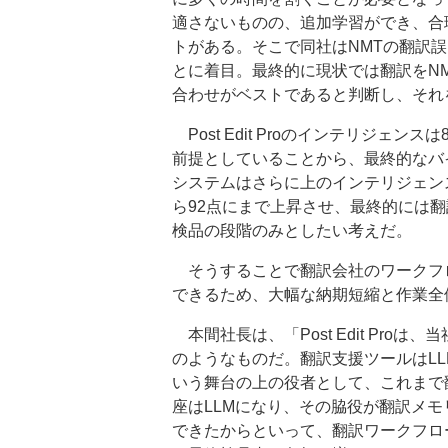
適さないものの、追加学習ができ、合
トがある。そこで同社はNMTの翻訳誤
とに着目。最終的に現状では翻訳をNM
合わせがベストであると判断し、それを具体
Post Edit Proのインテリジェ
前提としていることから、最終的なバ
システムはさらに上のインテリジェン
ら92点にまで上昇させ、最終的には
検品の段階のみとしたい考えだ。
そうすることで翻訳会社のワークフ
できるため、大幅な納期短縮と作業全
本間社長は、「Post Edit Pro
のようなものだ。翻訳支援ツールはL
いう舞台の上の役者として、これまで
座はLLMになり、その脇役が翻訳メモ
できたからといって、翻訳ワークフロ