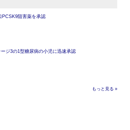
口PCSK9阻害薬を承認
をステージ3の1型糖尿病の小児に迅速承認
もっと見る »