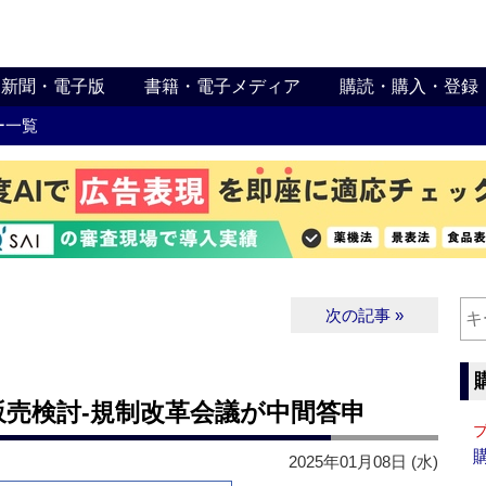
新聞・電子版
書籍・電子メディア
購読・購入・登録
ー一覧
次の記事 »
売検討‐規制改革会議が中間答申
2025年01月08日 (水)