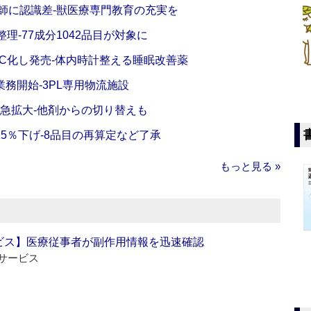
師に認識差‐獣医療専門教育の充実を
理‐77成分1042品目が対象に
C化し発売‐体内時計整える睡眠改善薬
務開始‐3PL専用物流施設
で急拡大‐他剤からの切り替えも
5％下げ‐8品目の再算定など了承
もっと見る »
ビス】医療従事者が副作用情報を迅速確認
サービス