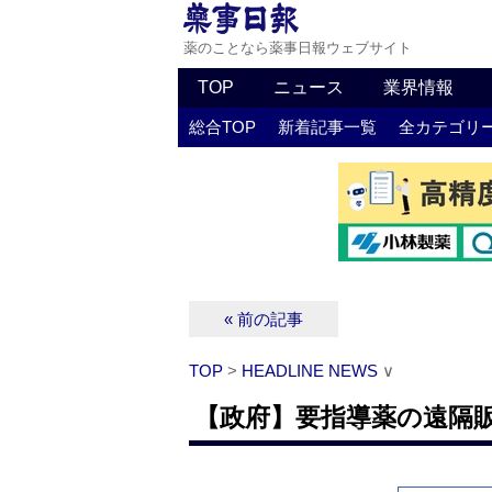
薬のことなら薬事日報ウェブサイト
TOP
ニュース
業界情報
総合TOP
新着記事一覧
全カテゴリ
« 前の記事
TOP
>
HEADLINE NEWS
∨
【政府】要指導薬の遠隔販