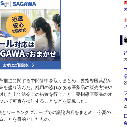
行
2
品
革推進に関する中間答申を取りまとめ、要指導医薬品や
2
策を盛り込んだ。乱用の恐れがある医薬品の販売方法や
討した上で法令上の措置を行うこと、要指導医薬品のオ
2
ついて可否を検討することなどを記載した。
2
議とワーキンググループでの議論内容をまとめ、今夏の
ることを目的としたもの。
会