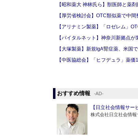
【昭和薬大 神林氏ら】獣医師と薬剤
【厚労省検討会】OTC類似薬で中間整
【アリナミン製薬】「ロゼレム」OT
【バイタルネット】神奈川新拠点が業
【大塚製薬】新規IgA腎症薬、米国
【中医協総会】「ヒフデュラ」薬価1
おすすめ情報
‐AD‐
【日立社会情報サー
株式会社日立社会情報