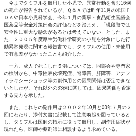
今までタミフルを服用した小児で、異常行動を含む16例
の死亡が報告されているが、Ｑ＆Ａでは昨年11月の米国Ｆ
ＤＡや日本小児科学会、今年１月の薬事・食品衛生審議会
医薬品等安全対策部会の評価などを踏まえ、「現段階では
安全性に重大な懸念があるとは考えていない」とした。ま
た、２００５年度厚生労働科学研究の小児を対象にした行
動異常発現に関する報告書でも、タミフルの使用・未使用
で有意差がなかったことも紹介した。
一方、成人で死亡した５例については、同部会や専門家
の検討から、中毒性表皮壊死症、腎障害、肝障害、アナフ
ィラキシーショック等の副作用との因果関係は否定できな
いとしたが、それ以外の33例に関しては、因果関係を否定
する見方を示した。
また、これらの副作用は２００２年10月と03年７月の２
回にわたり、添付文書に記載して注意喚起を図っていると
し、タミフルは医師の指示に従って服用し、副作用症状が
現れたら、医師や薬剤師に相談するよう求めている。