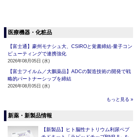
医療機器・化粧品
【富士通】豪州モナシュ大、CSIROと覚書締結‐量子コン
ピューティングで連携強化
2026年08月05日 (水)
【富士フイルム／大鵬薬品】ADCの製造技術の開発で戦
略的パートナーシップを締結
2026年08月05日 (水)
もっと見る »
新薬・新製品情報
【新製品】ヒト脳性ナトリウム利尿ペプ
チドキット「ラピッドチップBNP-II」を