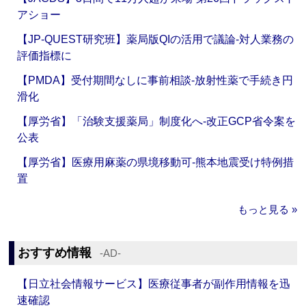
アショー
【JP-QUEST研究班】薬局版QIの活用で議論‐対人業務の
評価指標に
【PMDA】受付期間なしに事前相談‐放射性薬で手続き円
滑化
【厚労省】「治験支援薬局」制度化へ‐改正GCP省令案を
公表
【厚労省】医療用麻薬の県境移動可‐熊本地震受け特例措
置
もっと見る »
おすすめ情報
‐AD‐
【日立社会情報サービス】医療従事者が副作用情報を迅
速確認