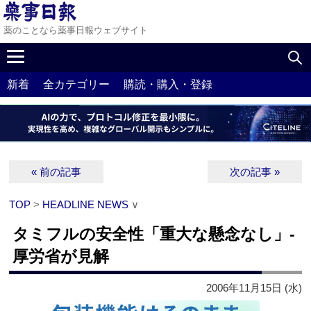
薬のことなら薬事日報ウェブサイト
新着
全カテゴリー
購読・購入・登録
« 前の記事
次の記事 »
TOP
>
HEADLINE NEWS
∨
タミフルの安全性「重大な懸念なし」‐
厚労省が見解
2006年11月15日 (水)