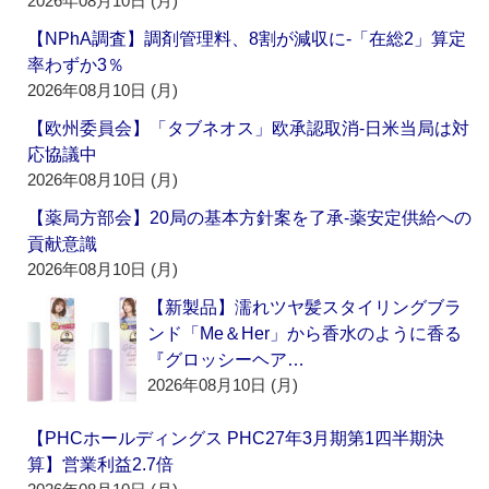
2026年08月10日 (月)
【NPhA調査】調剤管理料、8割が減収に‐「在総2」算定
率わずか3％
2026年08月10日 (月)
【欧州委員会】「タブネオス」欧承認取消‐日米当局は対
応協議中
2026年08月10日 (月)
【薬局方部会】20局の基本方針案を了承‐薬安定供給への
貢献意識
2026年08月10日 (月)
【新製品】濡れツヤ髪スタイリングブラ
ンド「Me＆Her」から香水のように香る
『グロッシーヘア…
2026年08月10日 (月)
【PHCホールディングス PHC27年3月期第1四半期決
算】営業利益2.7倍