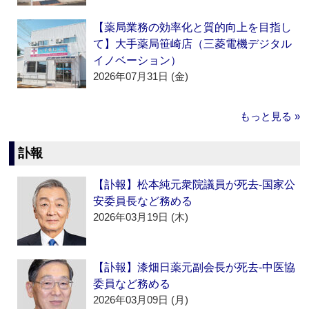
【薬局業務の効率化と質的向上を目指し
て】大手薬局笹崎店（三菱電機デジタル
イノベーション）
2026年07月31日 (金)
もっと見る »
訃報
【訃報】松本純元衆院議員が死去‐国家公
安委員長など務める
2026年03月19日 (木)
【訃報】漆畑日薬元副会長が死去‐中医協
委員など務める
2026年03月09日 (月)