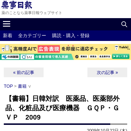
薬のことなら薬事日報ウェブサイト
新着
全カテゴリー
購読・購入・登録
« 前の記事
次の記事 »
TOP
>
書籍
∨
【書籍】日韓対訳 医薬品、医薬部外
品、化粧品及び医療機器 ＧＱＰ・Ｇ
ＶＰ 2009
2009年10月22日 (木)