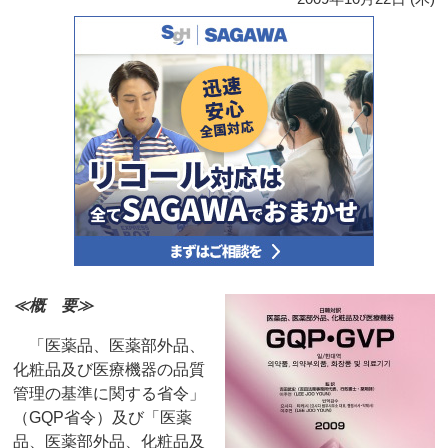
≪概 要≫
「医薬品、医薬部外品、
化粧品及び医療機器の品質
管理の基準に関する省令」
（GQP省令）及び「医薬
品、医薬部外品、化粧品及