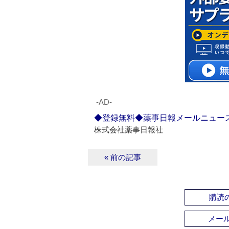
‐AD‐
◆登録無料◆薬事日報メールニュー
株式会社薬事日報社
« 前の記事
購読の
メー