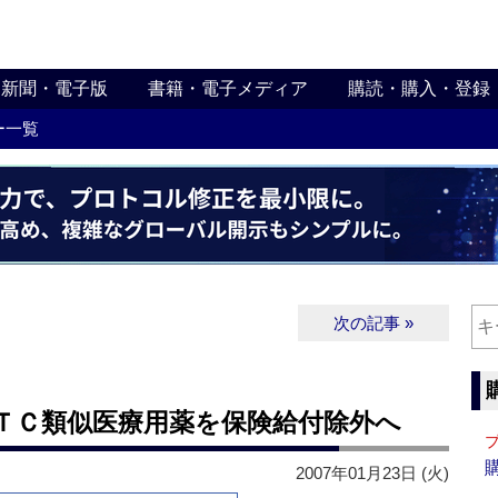
新聞・電子版
書籍・電子メディア
購読・購入・登録
ー一覧
次の記事 »
ＴＣ類似医療用薬を保険給付除外へ
2007年01月23日 (火)