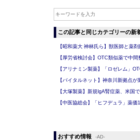
この記事と同じカテゴリーの新
【昭和薬大 神林氏ら】獣医師と薬剤
【厚労省検討会】OTC類似薬で中間整
【アリナミン製薬】「ロゼレム」OT
【バイタルネット】神奈川新拠点が業
【大塚製薬】新規IgA腎症薬、米国
【中医協総会】「ヒフデュラ」薬価1
おすすめ情報
‐AD‐