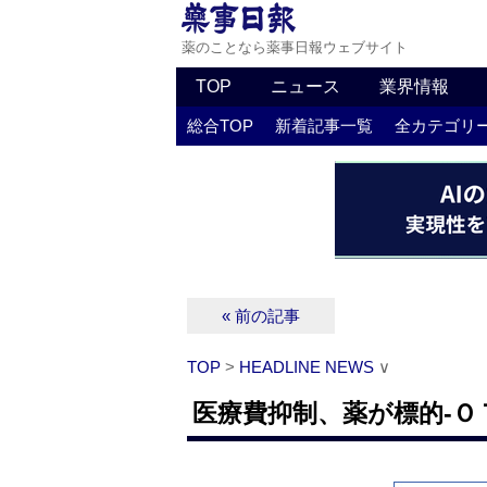
薬のことなら薬事日報ウェブサイト
TOP
ニュース
業界情報
総合TOP
新着記事一覧
全カテゴリ
« 前の記事
TOP
>
HEADLINE NEWS
∨
医療費抑制、薬が標的‐Ｏ