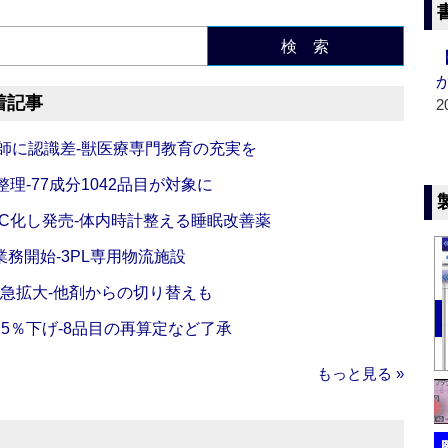
検 索
着記事
2
師に認識差‐獣医療専門教育の充実を
理‐77成分1042品目が対象に
C化し発売‐体内時計整える睡眠改善薬
務開始‐3PL専用物流施設
で急拡大‐他剤からの切り替えも
5％下げ‐8品目の再算定など了承
もっと見る »