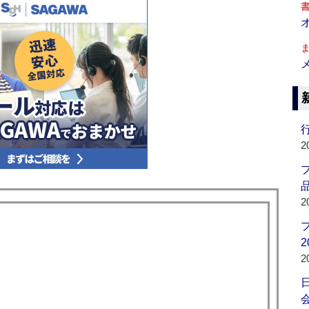
行
2
品
2
2
2
会