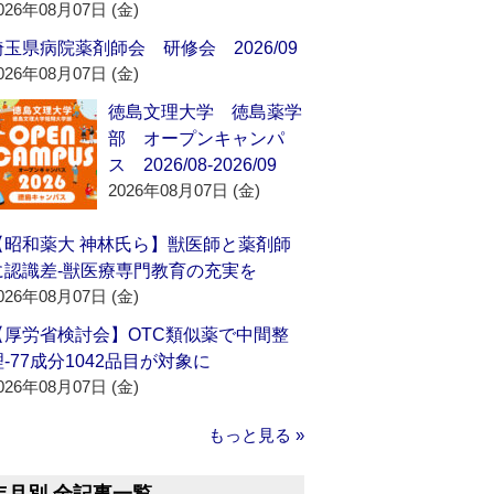
026年08月07日 (金)
埼玉県病院薬剤師会 研修会 2026/09
026年08月07日 (金)
徳島文理大学 徳島薬学
部 オープンキャンパ
ス 2026/08-2026/09
2026年08月07日 (金)
【昭和薬大 神林氏ら】獣医師と薬剤師
に認識差‐獣医療専門教育の充実を
026年08月07日 (金)
【厚労省検討会】OTC類似薬で中間整
理‐77成分1042品目が対象に
026年08月07日 (金)
もっと見る »