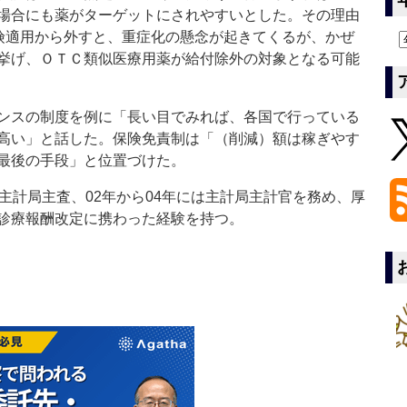
場合にも薬がターゲットにされやすいとした。その理由
保険適用から外すと、重症化の懸念が起きてくるが、かぜ
挙げ、ＯＴＣ類似医療用薬が給付除外の対象となる可能
ンスの制度を例に「長い目でみれば、各国で行っている
高い」と話した。保険免責制は「（削減）額は稼ぎやす
最後の手段」と位置づけた。
主計局主査、02年から04年には主計局主計官を務め、厚
診療報酬改定に携わった経験を持つ。