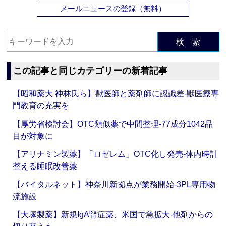
メールニュースの登録（無料）
検 索
この記事と同じカテゴリーの新着記事
【昭和薬大 神林氏ら】獣医師と薬剤師に認識差‐獣医療専
門教育の充実を
【厚労省検討会】OTC類似薬で中間整理‐77成分1042品
目が対象に
【アリナミン製薬】「ロゼレム」OTC化し発売‐体内時計
整える睡眠改善薬
【バイタルネット】神奈川新拠点が業務開始‐3PL専用物
流施設
【大塚製薬】新規IgA腎症薬、米国で急拡大‐他剤からの