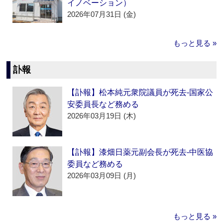
イノベーション）
2026年07月31日 (金)
もっと見る »
訃報
【訃報】松本純元衆院議員が死去‐国家公
安委員長など務める
2026年03月19日 (木)
【訃報】漆畑日薬元副会長が死去‐中医協
委員など務める
2026年03月09日 (月)
もっと見る »