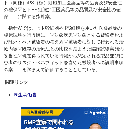
ト（同種）iPS（様）細胞加工医薬品等の品質及び安全性
の確保▽ヒトES細胞加工医薬品等の品質及び安全性の確
保――に関する指針案。
指針案では、ヒト幹細胞やiPS細胞を用いた医薬品等の
臨床試験を行う際に、▽対象疾患▽対象とする被験者およ
び除外すべき被験者の考え方▽被験者に対して行われる治
療内容▽既存の治療法との比較を踏まえた臨床試験実施の
妥当性▽現在得られている情報から想定される製品並びに
患者のリスク・ベネフィットを含めた被験者への説明事項
の案――を踏まえて評価することとしている。
関連リンク
厚生労働省