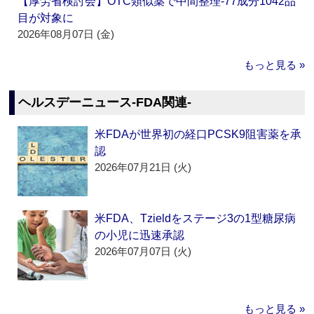
【厚労省検討会】OTC類似薬で中間整理‐77成分1042品
目が対象に
2026年08月07日 (金)
もっと見る »
ヘルスデーニュース‐FDA関連‐
米FDAが世界初の経口PCSK9阻害薬を承
認
2026年07月21日 (火)
米FDA、Tzieldをステージ3の1型糖尿病
の小児に迅速承認
2026年07月07日 (火)
もっと見る »