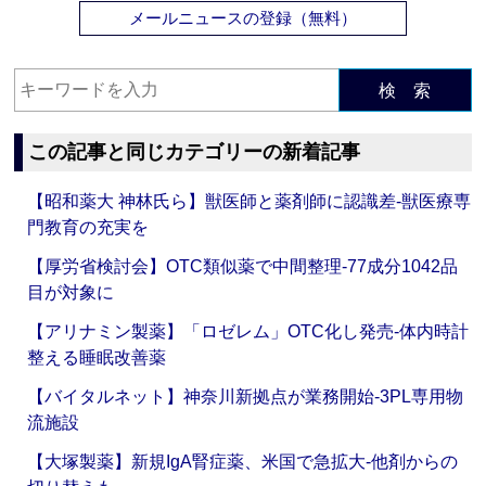
メールニュースの登録（無料）
検 索
この記事と同じカテゴリーの新着記事
【昭和薬大 神林氏ら】獣医師と薬剤師に認識差‐獣医療専
門教育の充実を
【厚労省検討会】OTC類似薬で中間整理‐77成分1042品
目が対象に
【アリナミン製薬】「ロゼレム」OTC化し発売‐体内時計
整える睡眠改善薬
【バイタルネット】神奈川新拠点が業務開始‐3PL専用物
流施設
【大塚製薬】新規IgA腎症薬、米国で急拡大‐他剤からの