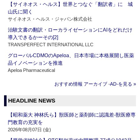
【サイネオス・ヘルス】世界とつなぐ「翻訳者」に 城
山氏に聞く
サイネオス・ヘルス・ジャパン株式会社
治験文書の翻訳・ローカライゼーションにAIをどれだけ
導入できるかーその[2]
TRANSPERFECT INTERNATIONAL LLC
グローバルCDMOのApeloa、日本市場に本格展開し医薬
品イノベーションを推進
Apeloa Pharmaceutical
おすすめ情報 アーカイブ ‐AD‐を見る »
HEADLINE NEWS
【昭和薬大 神林氏ら】獣医師と薬剤師に認識差‐獣医療専
門教育の充実を
2026年08月07日 (金)