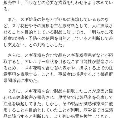
販売中止、回収などの必要な措置を行わせるよう求めてい
る。
また、スギ雄花の芽をカプセルに充填しているものな
ど、スギ花粉やその抗原を主な原材料として、人に摂取さ
せることを目的としている製品に対しては、「明らかに花
粉症の治療・予防への使用を目的としていると判断して差
し支えない」との判断も示した。
さらに、スギ花粉を含む食品をスギ花粉症患者などが摂
取すると、アレルギー症状を引き起こす可能性が懸念され
るため、「スギ花粉を含む旨の表示や、摂取する上での注
意事項を表示する」ことも、事業者に指導するよう都道府
県関係者に求めた。
２月に、スギ花粉を含む製品を摂取したことが原因と疑
われる健康被害が報告され、厚労省では製品名を公表して
注意を喚起してきた。しかし、その製品が減感作療法に使
用することを目的としていたことが判明。厚労省では医薬
品に該当すると判断して、より強い措置を検討してきた。