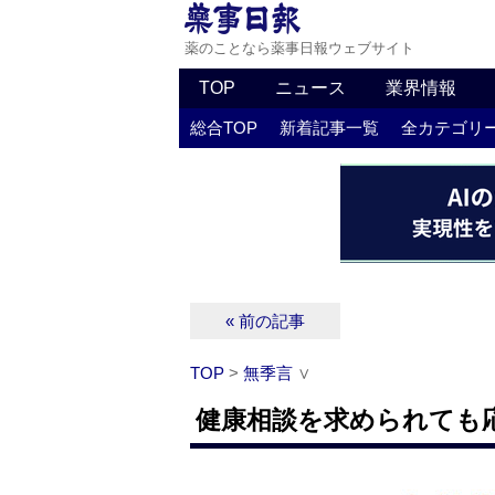
薬のことなら薬事日報ウェブサイト
TOP
ニュース
業界情報
総合TOP
新着記事一覧
全カテゴリ
« 前の記事
TOP
>
無季言
∨
健康相談を求められても