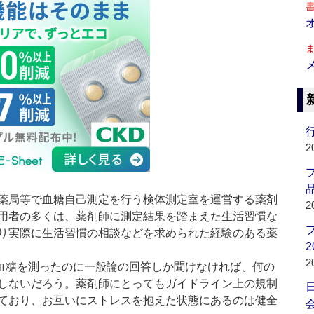
行
2
品
薬局等で血糖自己測定を行う検体測定室を運営する薬剤
2
用者の多くは、薬剤師に測定結果を踏まえた生活習慣な
り実際に生活習慣の相談などを求められた経験のある薬
2
2
血糖を測ったのに一般論の回答しか聞けなければ、何の
しないだろう。薬剤師にとってもガイドライン上の規制
ており、お互いにストレスを抱えた状態にあるのは健全
会