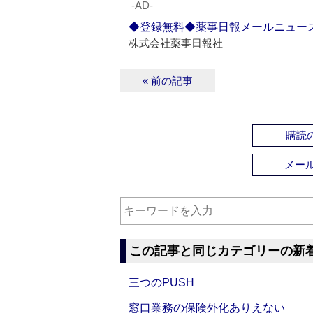
‐AD‐
◆登録無料◆薬事日報メールニュー
株式会社薬事日報社
« 前の記事
購読の
メー
この記事と同じカテゴリーの新
三つのPUSH
窓口業務の保険外化ありえない