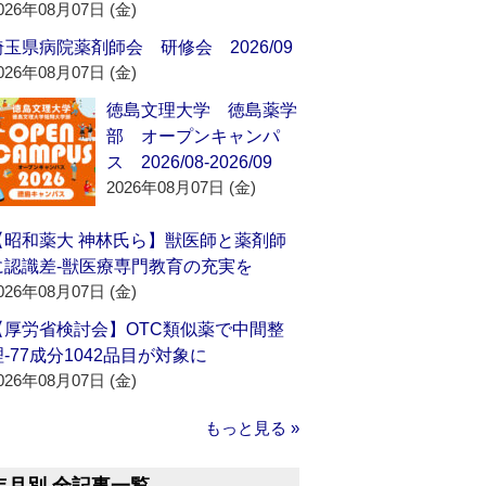
026年08月07日 (金)
埼玉県病院薬剤師会 研修会 2026/09
026年08月07日 (金)
徳島文理大学 徳島薬学
部 オープンキャンパ
ス 2026/08-2026/09
2026年08月07日 (金)
【昭和薬大 神林氏ら】獣医師と薬剤師
に認識差‐獣医療専門教育の充実を
026年08月07日 (金)
【厚労省検討会】OTC類似薬で中間整
理‐77成分1042品目が対象に
026年08月07日 (金)
もっと見る »