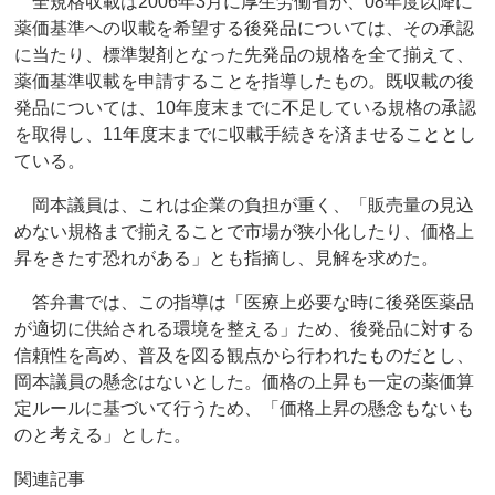
全規格収載は2006年3月に厚生労働省が、08年度以降に
薬価基準への収載を希望する後発品については、その承認
に当たり、標準製剤となった先発品の規格を全て揃えて、
薬価基準収載を申請することを指導したもの。既収載の後
発品については、10年度末までに不足している規格の承認
を取得し、11年度末までに収載手続きを済ませることとし
ている。
岡本議員は、これは企業の負担が重く、「販売量の見込
めない規格まで揃えることで市場が狭小化したり、価格上
昇をきたす恐れがある」とも指摘し、見解を求めた。
答弁書では、この指導は「医療上必要な時に後発医薬品
が適切に供給される環境を整える」ため、後発品に対する
信頼性を高め、普及を図る観点から行われたものだとし、
岡本議員の懸念はないとした。価格の上昇も一定の薬価算
定ルールに基づいて行うため、「価格上昇の懸念もないも
のと考える」とした。
関連記事