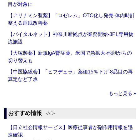
目が対象に
【アリナミン製薬】「ロゼレム」OTC化し発売‐体内時計
整える睡眠改善薬
【バイタルネット】神奈川新拠点が業務開始‐3PL専用物
流施設
【大塚製薬】新規IgA腎症薬、米国で急拡大‐他剤からの
切り替えも
【中医協総会】「ヒフデュラ」薬価15％下げ‐8品目の再
算定など了承
もっと見る »
おすすめ情報
‐AD‐
【日立社会情報サービス】医療従事者が副作用情報を迅
速確認