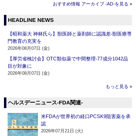
おすすめ情報 アーカイブ ‐AD‐を見る »
HEADLINE NEWS
【昭和薬大 神林氏ら】獣医師と薬剤師に認識差‐獣医療専
門教育の充実を
2026年08月07日 (金)
【厚労省検討会】OTC類似薬で中間整理‐77成分1042品
目が対象に
2026年08月07日 (金)
もっと見る »
ヘルスデーニュース‐FDA関連‐
米FDAが世界初の経口PCSK9阻害薬を承
認
2026年07月21日 (火)