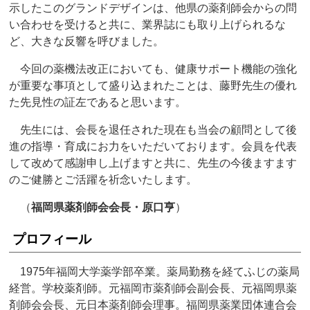
示したこのグランドデザインは、他県の薬剤師会からの問
い合わせを受けると共に、業界誌にも取り上げられるな
ど、大きな反響を呼びました。
今回の薬機法改正においても、健康サポート機能の強化
が重要な事項として盛り込まれたことは、藤野先生の優れ
た先見性の証左であると思います。
先生には、会長を退任された現在も当会の顧問として後
進の指導・育成にお力をいただいております。会員を代表
して改めて感謝申し上げますと共に、先生の今後ますます
のご健勝とご活躍を祈念いたします。
（
福岡県薬剤師会会長・原口亨
）
プロフィール
1975年福岡大学薬学部卒業。薬局勤務を経てふじの薬局
経営。学校薬剤師。元福岡市薬剤師会副会長、元福岡県薬
剤師会会長、元日本薬剤師会理事。福岡県薬業団体連合会