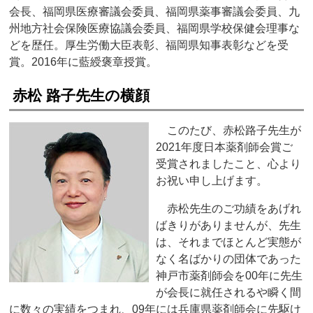
会長、福岡県医療審議会委員、福岡県薬事審議会委員、九
州地方社会保険医療協議会委員、福岡県学校保健会理事な
どを歴任。厚生労働大臣表彰、福岡県知事表彰などを受
賞。2016年に藍綬褒章授賞。
赤松 路子先生の横顔
このたび、赤松路子先生が
2021年度日本薬剤師会賞ご
受賞されましたこと、心より
お祝い申し上げます。
赤松先生のご功績をあげれ
ばきりがありませんが、先生
は、それまでほとんど実態が
なく名ばかりの団体であった
神戸市薬剤師会を00年に先生
が会長に就任されるや瞬く間
に数々の実績をつまれ、09年には兵庫県薬剤師会に先駆け