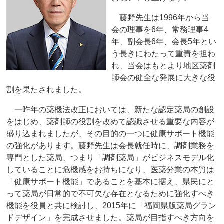
藤野先生は1996年から当
会の理事を6年、常務理事4
年、副会長6年、会長5年とい
う長きにわたって重責を担わ
れ、当会はもとより地区薬剤
師会の健全な発展に大きな役
割を果たされました。
一昨年の薬機法改正においては、新たな認定薬局の創設
をはじめ、薬剤師の役割を改めて認識させる重要な内容が
盛り込まれましたが、その目的の一つに健康サポート機能
の強化があります。藤野先生は会長就任時に、調剤業務を
専⾨とした薬局、つまり「調剤薬局」がビジネスモデル化
していることに危機感をお持ちになり、医薬分業の本質は
「健康サポート機能」であることを基本に据え、県民にと
って薬局が日常的で不可欠な存在となるために強化すべき
機能を役員と共に検討し、2015年に「福岡県版薬局グラン
ドデザイン」を完成させました。薬局が目指すべき方向を