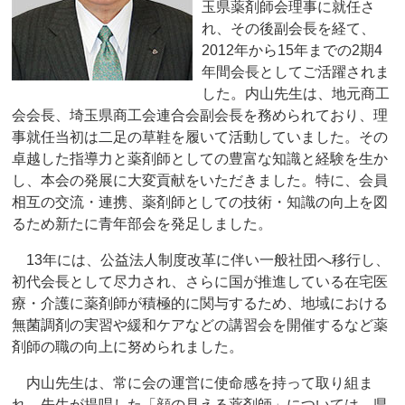
玉県薬剤師会理事に就任さ
れ、その後副会長を経て、
2012年から15年までの2期4
年間会長としてご活躍されま
した。内山先生は、地元商工
会会長、埼玉県商工会連合会副会長を務められており、理
事就任当初は二足の草鞋を履いて活動していました。その
卓越した指導力と薬剤師としての豊富な知識と経験を生か
し、本会の発展に大変貢献をいただきました。特に、会員
相互の交流・連携、薬剤師としての技術・知識の向上を図
るため新たに青年部会を発足しました。
13年には、公益法人制度改革に伴い一般社団へ移行し、
初代会長として尽力され、さらに国が推進している在宅医
療・介護に薬剤師が積極的に関与するため、地域における
無菌調剤の実習や緩和ケアなどの講習会を開催するなど薬
剤師の職の向上に努められました。
内山先生は、常に会の運営に使命感を持って取り組ま
れ、先生が提唱した「顔の見える薬剤師」については、県