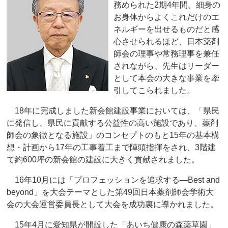
務められた2期4年間。細身の
お身体からよくこれだけのエ
ネルギーを出せるものだと感
心させられるほど、日本薬剤
師会の理事や常務理事を兼任
されながら、先生はリーダー
として本会の大きな事業を牽
引してこられました。
18年に完成しました新会館建設事業においては、「県民
に発信し、県民に貢献する公益性の高い施設であり、薬剤
師会の象徴となる施設」のコンセプトのもと15年の基本構
想・計画から17年の工事着工まで陣頭指揮をされ、3階建
て約600坪の新会館の建設に大きく貢献されました。
16年10月には「プロフェッションを追求する―Best and
beyond」を大会テーマとした第49回日本薬剤師会学術大
会の大会運営委員長として大会を成功裏に導かれました。
15年4月に愛知県が開設した「あいち健康の森薬草園」