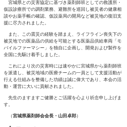
宮城県との災害協定に基づき薬剤師班としての救護所・
仮設診療所での調剤業務、避難所を巡回し被災者の健康相
談やお薬手帳の確認、仮設薬局の開局など被災地の復旧支
援に尽力されました。
また、この震災の経験を踏まえ、ライフライン喪失下の
被災地での医薬品の供給を可能とする医薬品供給車両「モ
バイルファーマシー」を独自に企画し、開発および製作を
全国に先駆け着手しました。
これにより次の災害時には速やかに宮城県から薬剤師班
を派遣し、被災地域の医療チームの一員として支援活動が
行える仕組みを整備した功績は誠に偉大であり、本会の活
動・運営に大いに貢献されました。
先生のますますご健勝とご活躍を心より祈念申し上げま
す。
（
宮城県薬剤師会会長・山田卓郎
）