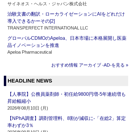
サイネオス・ヘルス・ジャパン株式会社
治験文書の翻訳・ローカライゼーションにAIをどれだけ
導入できるかーその[2]
TRANSPERFECT INTERNATIONAL LLC
グローバルCDMOのApeloa、日本市場に本格展開し医薬
品イノベーションを推進
Apeloa Pharmaceutical
おすすめ情報 アーカイブ ‐AD‐を見る »
HEADLINE NEWS
【人事院】公務員薬剤師・初任給9800円増‐5年連続増も
昇給幅縮小
2026年08月10日 (月)
【NPhA調査】調剤管理料、8割が減収に‐「在総2」算定
率わずか3％