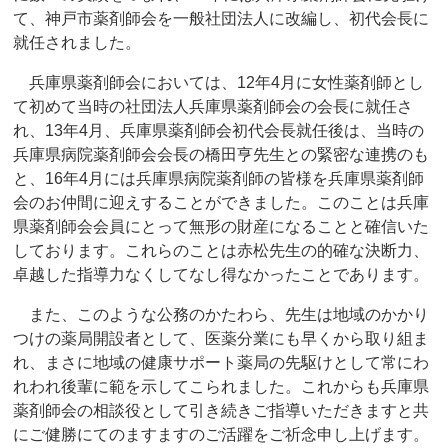
て、神戸市薬剤師会を一般社団法人に改編し、初代会長に
就任されました。
兵庫県薬剤師会においては、12年4月に女性薬剤師とし
て初めて当時の社団法人兵庫県薬剤師会の会長に就任さ
れ、13年4月、兵庫県薬剤師会初代会長就任後は、当時の
兵庫県病院薬剤師会会長の橋田亨先生との緊密な連携のも
と、16年4月には兵庫県病院薬剤師の皆様を兵庫県薬剤師
会のお仲間に迎えすることができました。このことは兵庫
県薬剤師会会員にとって無形の財産になることと確信いた
しております。これらのことは赤松先生の的確な決断力、
卓越した指導力なくしてなし得なかったことであります。
また、このような公務のかたわら、先生は地域のかかり
つけの薬局開設者として、医薬分業にも早くから取り組ま
れ、まさに地域の健康サポート薬局の先駆けとして常にわ
れわれ後輩に範を示してこられました。これからも兵庫県
薬剤師会の相談役として引き続きご指導いただきますと共
にご健勝にてのますますのご活躍をご祈念申し上げます。