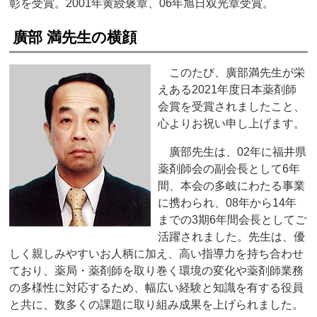
彰を受賞。2001年黄綬褒章、06年旭日双光章受賞。
廣部 満先生の横顔
このたび、廣部満先生が栄
えある2021年度日本薬剤師
会賞を受賞されましたこと、
心よりお祝い申し上げます。
廣部先生は、02年に福井県
薬剤師会の副会長として6年
間、本会の多岐にわたる事業
に携わられ、08年から14年
までの3期6年間会長としてご
活躍されました。先生は、優
しく親しみやすいお人柄に加え、高い指導力を持ち合わせ
ており、薬局・薬剤師を取り巻く環境の変化や薬剤師業務
の多様性に対応するため、幅広い経験と知識を有する役員
と共に、数多くの課題に取り組み成果を上げられました。