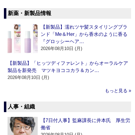
新薬・新製品情報
【新製品】濡れツヤ髪スタイリングブラ
ンド「Me＆Her」から香水のように香る
『グロッシーヘア…
2026年08月10日 (月)
【新製品】「ヒッツディファレント」からオーラルケア
製品を新発売 マツキヨココカラ＆カン…
2026年08月10日 (月)
もっと見る »
人事・組織
【7日付人事】監麻課長に井本氏 厚生労
働省
2026年08月10日 (月)