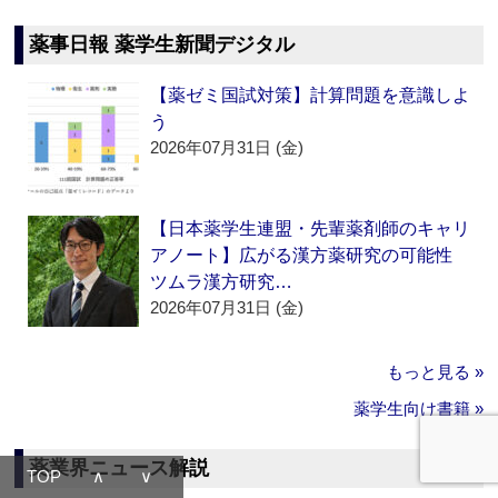
薬事日報 薬学生新聞デジタル
【薬ゼミ国試対策】計算問題を意識しよ
う
2026年07月31日 (金)
【日本薬学生連盟・先輩薬剤師のキャリ
アノート】広がる漢方薬研究の可能性
ツムラ漢方研究…
2026年07月31日 (金)
もっと見る »
薬学生向け書籍 »
薬業界ニュース解説
TOP
∧
∨