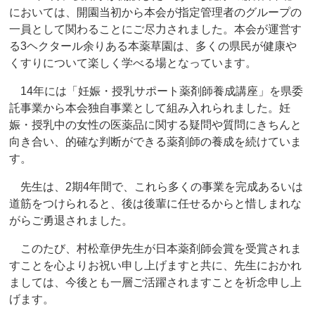
においては、開園当初から本会が指定管理者のグループの
一員として関わることにご尽力されました。本会が運営す
る3ヘクタール余りある本薬草園は、多くの県民が健康や
くすりについて楽しく学べる場となっています。
14年には「妊娠・授乳サポート薬剤師養成講座」を県委
託事業から本会独自事業として組み入れられました。妊
娠・授乳中の女性の医薬品に関する疑問や質問にきちんと
向き合い、的確な判断ができる薬剤師の養成を続けていま
す。
先生は、2期4年間で、これら多くの事業を完成あるいは
道筋をつけられると、後は後輩に任せるからと惜しまれな
がらご勇退されました。
このたび、村松章伊先生が日本薬剤師会賞を受賞されま
すことを心よりお祝い申し上げますと共に、先生におかれ
ましては、今後とも一層ご活躍されますことを祈念申し上
げます。