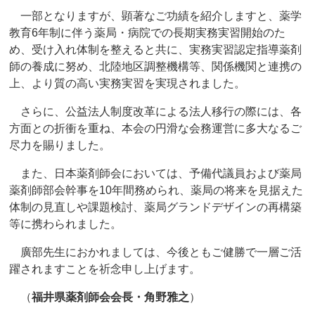
一部となりますが、顕著なご功績を紹介しますと、薬学
教育6年制に伴う薬局・病院での長期実務実習開始のた
め、受け入れ体制を整えると共に、実務実習認定指導薬剤
師の養成に努め、北陸地区調整機構等、関係機関と連携の
上、より質の高い実務実習を実現されました。
さらに、公益法人制度改革による法人移行の際には、各
方面との折衝を重ね、本会の円滑な会務運営に多大なるご
尽力を賜りました。
また、日本薬剤師会においては、予備代議員および薬局
薬剤師部会幹事を10年間務められ、薬局の将来を見据えた
体制の見直しや課題検討、薬局グランドデザインの再構築
等に携わられました。
廣部先生におかれましては、今後ともご健勝で一層ご活
躍されますことを祈念申し上げます。
（
福井県薬剤師会会長・角野雅之
）