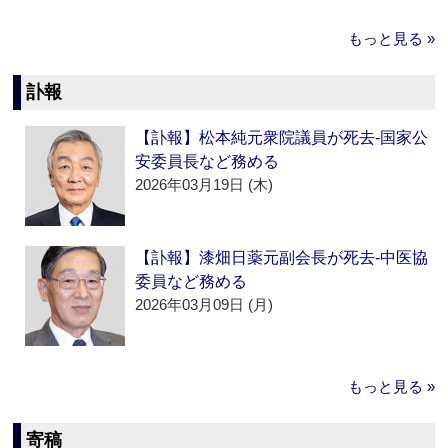
もっと見る »
訃報
【訃報】松本純元衆院議員が死去‐国家公
安委員長など務める
2026年03月19日 (木)
【訃報】漆畑日薬元副会長が死去‐中医協
委員など務める
2026年03月09日 (月)
もっと見る »
寄稿